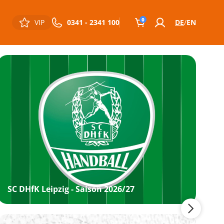
0
VIP
0341 - 2341 100
DE
EN
SC DHfK Leipzig - Saison 2026/27