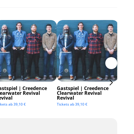
astspiel | Creedence
Gastspiel | Creedence
Invisi
learwater Revival
Clearwater Revival
Tickets 
evival
Revival
ckets ab
39,10
€
Tickets ab
39,10
€