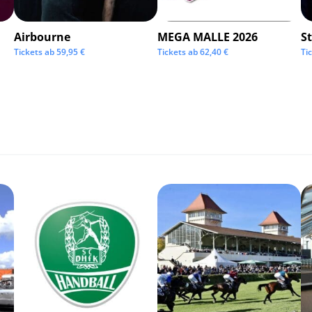
Airbourne
MEGA MALLE 2026
S
Tickets ab
59,95
€
Tickets ab
62,40
€
Ti