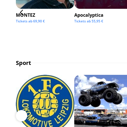
MONTEZ
Apocalyptica
Tickets ab
69,90
€
Tickets ab
55,95
€
Sport