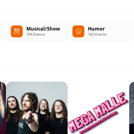
K
Musical/Show
Humor
184 Events
162 Events