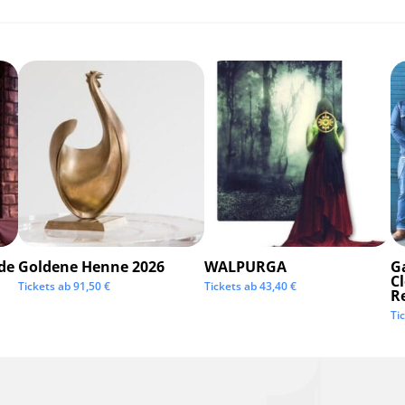
de
Goldene Henne 2026
WALPURGA
G
C
Tickets ab
91,50
€
Tickets ab
43,40
€
R
Ti