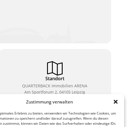
Standort
QUARTERBACK Immobilien ARENA
Am Sportforum 2, 04105 Leipzig
Zustimmung verwalten
Sie erreichen uns mit dem Öffentlichen Nahverkehr:
Straßenbahn Linien 3, 4, 7, 8, 15 Haltestelle
optimales Erlebnis zu bieten, verwenden wir Technologien wie Cookies, um
Waldplatz/Arena. Kostenfreies Parken ist während
mationen zu speichern und/oder darauf zuzugreifen. Wenn du diesen
des Ticketkaufs möglich.
n zustimmst, können wir Daten wie das Surfverhalten oder eindeutige IDs