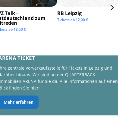
Z Talk -
RB Leipzig
ISTAF 
stdeutschland zum
Tickets ab
12,00
€
Tickets 
itreden
ckets ab
18,50
€
ARENA TICKET
Ihre zentrale Vorverkaufsstelle für Tickets in Leipzig und
darüber hinaus. Wir sind an der QUARTERBACK
Immobilien ARENA für Sie da. Alle Informationen auf einen
Blick finden Sie hier:
Mehr erfahren