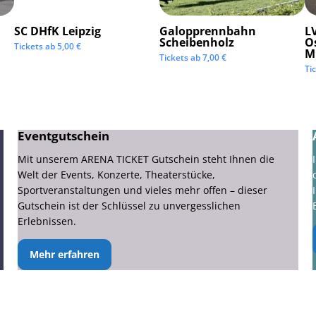
SC DHfK Leipzig
Galopprennbahn
LV
Scheibenholz
O
Tickets ab
5,00
€
M
Tickets ab
7,00
€
Ti
Eventgutschein
Mit unserem ARENA TICKET Gutschein steht Ihnen die
Welt der Events, Konzerte, Theaterstücke,
Sportveranstaltungen und vieles mehr offen – dieser
Gutschein ist der Schlüssel zu unvergesslichen
Erlebnissen.
Mehr erfahren