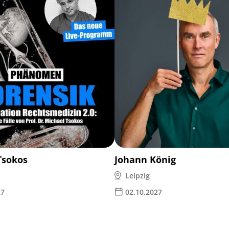
Tsokos
Johann König
Leipzig
27
02.10.2027