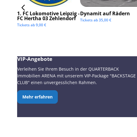
1. FC Lokomotive Leipzig -
Dynamit auf Rädern
FC Hertha 03 Zehlendorf
Tickets ab
35,00
€
Tickets ab
9,00
€
VIP-Angebote
Verleihen Sie Ihrem Besuch in der QUARTERBACK
Immobilien ARENA mit unserem VIP-Package "BACKSTAGE
CLUB" einen unvergesslichen Rahmen.
Mehr erfahren