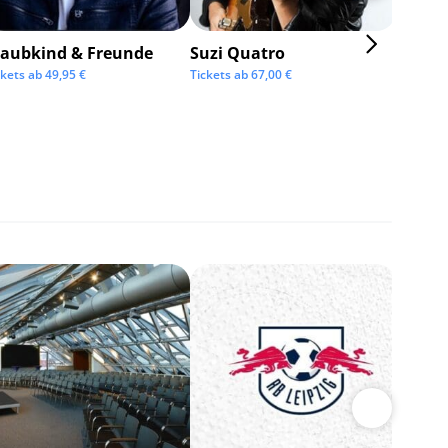
taubkind & Freunde
Suzi Quatro
ckets ab
49,95
€
Tickets ab
67,00
€
BOSSE
Tickets 