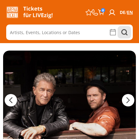
0
DE
EN