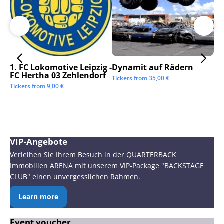
1. FC Lokomotive Leipzig -
Dynamit auf Rädern
SC
FC Hertha 03 Zehlendorf
Tickets from
35,00
€
Tic
Tickets from
9,00
€
VIP-Angebote
Verleihen Sie Ihrem Besuch in der QUARTERBACK
Immobilien ARENA mit unserem VIP-Package "BACKSTAGE
CLUB" einen unvergesslichen Rahmen.
Learn more
Event voucher