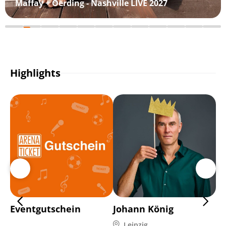
Maffay + Oerding - Nashville LIVE 2027
Highlights
Eventgutschein
Johann König
Pa
Leipzig