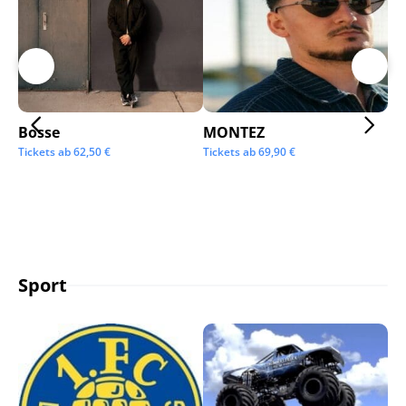
Bosse
MONTEZ
Ai
Tickets ab
62,50
€
Tickets ab
69,90
€
Tic
Sport