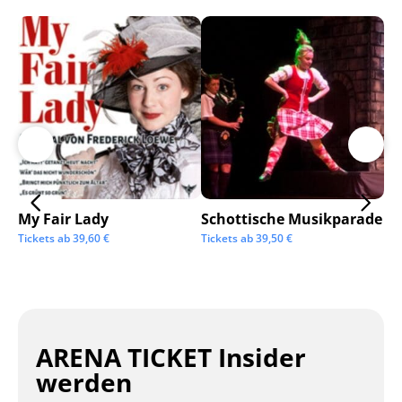
My Fair Lady
Schottische Musikparade
Go
Tickets ab
39,60
€
Tickets ab
39,50
€
Tic
ARENA TICKET Insider
werden