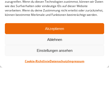
zuzugreifen. Wenn du diesen Technologien zustimmst, können wir Daten
in der Zeit vom
06.07. – 07.08.2026
wie das Surfverhalten oder eindeutige IDs auf dieser Website
verarbeiten. Wenn du deine Zustimmung nicht erteilst oder zurückziehst,
Montag – Freitag: 10-18 Uhr Samstag:
können bestimmte Merkmale und Funktionen beeinträchtigt werden.
geschlossen
Akzeptieren
Standort
Ablehnen
QUARTERBACK Immobilien ARENA
Am Sportforum 2, 04105 Leipzig
Einstellungen ansehen
Sie erreichen uns mit dem Öffentlichen
Nahverkehr: Straßenbahn Linien 3, 4, 7, 8, 15
Cookie-Richtlinie
Datenschutz
Impressum
Haltestelle Waldplatz/Arena. Kostenfreies
Parken ist während des Ticketkaufs möglich.
Datenschutz
Impressum
AGB
Barrierefreiheit
CRM
Zahl- und Versandarten
© ZSL Betreibergesellschaft mbH