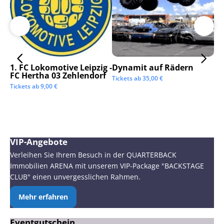
1. FC Lokomotive Leipzig -
Dynamit auf Rädern
SC
FC Hertha 03 Zehlendorf
Tickets ab
35,00
€
Tic
Tickets ab
9,00
€
VIP-Angebote
Verleihen Sie Ihrem Besuch in der QUARTERBACK
Immobilien ARENA mit unserem VIP-Package "BACKSTAGE
CLUB" einen unvergesslichen Rahmen.
Mehr erfahren
Eventgutschein