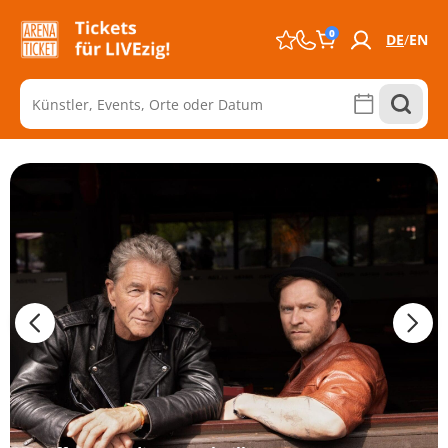
0
DE
EN