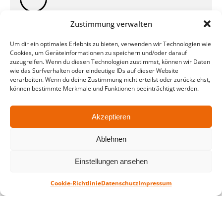
Montag – Freitag: 10-18 Uhr Samstag:
Zustimmung verwalten
geschlossen
Um dir ein optimales Erlebnis zu bieten, verwenden wir Technologien wie
Cookies, um Geräteinformationen zu speichern und/oder darauf
Standort
zuzugreifen. Wenn du diesen Technologien zustimmst, können wir Daten
wie das Surfverhalten oder eindeutige IDs auf dieser Website
QUARTERBACK Immobilien ARENA
verarbeiten. Wenn du deine Zustimmung nicht erteilst oder zurückziehst,
Am Sportforum 2, 04105 Leipzig
können bestimmte Merkmale und Funktionen beeinträchtigt werden.
Sie erreichen uns mit dem Öffentlichen
Nahverkehr: Straßenbahn Linien 3, 4, 7, 8, 15
Akzeptieren
Haltestelle Waldplatz/Arena. Kostenfreies
Parken ist während des Ticketkaufs möglich.
Ablehnen
Einstellungen ansehen
Datenschutz
Impressum
AGB
Barrierefreiheit
CRM
Zahl- und Versandarten
Cookie-Richtlinie
Datenschutz
Impressum
© ZSL Betreibergesellschaft mbH