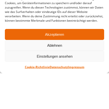
Cookies, um Geräteinformationen zu speichern und/oder darauf
zuzugreifen. Wenn du diesen Technologien zustimmst, können wir Daten
Montag – Freitag: 10-18 Uhr Samstag:
wie das Surfverhalten oder eindeutige IDs auf dieser Website
geschlossen
verarbeiten. Wenn du deine Zustimmung nicht erteilst oder zurückziehst,
können bestimmte Merkmale und Funktionen beeinträchtigt werden.
Standort
Akzeptieren
QUARTERBACK Immobilien ARENA
Am Sportforum 2, 04105 Leipzig
Ablehnen
Sie erreichen uns mit dem Öffentlichen
Einstellungen ansehen
Nahverkehr: Straßenbahn Linien 3, 4, 7, 8, 15
Haltestelle Waldplatz/Arena. Kostenfreies
Cookie-Richtlinie
Datenschutz
Impressum
Parken ist während des Ticketkaufs möglich.
Datenschutz
Impressum
AGB
Barrierefreiheit
CRM
Zahl- und Versandarten
© ZSL Betreibergesellschaft mbH