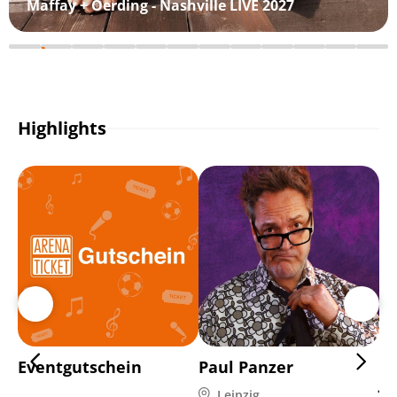
Maffay + Oerding - Nashville LIVE 2027
Highlights
Eventgutschein
Paul Panzer
Di
Ja
Leipzig