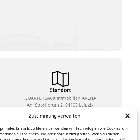
Standort
QUARTERBACK Immobilien ARENA
Am Sportforum 2, 04105 Leipzig
Zustimmung verwalten
Sie erreichen uns mit dem Öffentlichen Nahverkehr:
Straßenbahn Linien 3, 4, 7, 8, 15 Haltestelle
optimales Erlebnis zu bieten, verwenden wir Technologien wie Cookies, um
Waldplatz/Arena. Kostenfreies Parken ist während
mationen zu speichern und/oder darauf zuzugreifen. Wenn du diesen
des Ticketkaufs möglich.
n zustimmst, können wir Daten wie das Surfverhalten oder eindeutige IDs