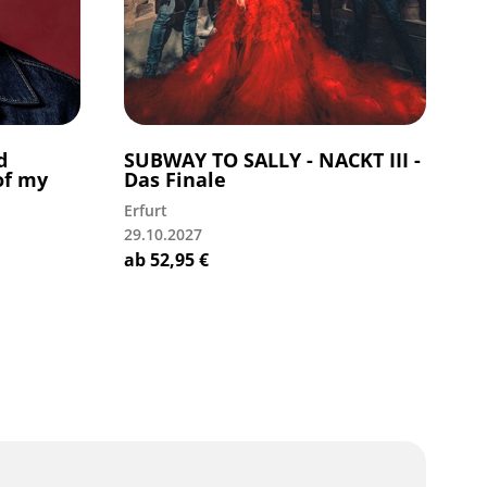
d
SUBWAY TO SALLY - NACKT III -
of my
Das Finale
Erfurt
29.10.2027
ab
52,95
€