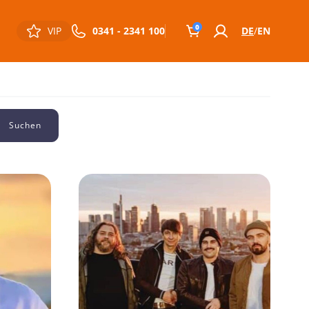
0
VIP
0341 - 2341 100
DE
EN
Suchen