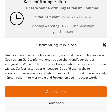
Kassenöffnungszeiten
unsere Sonderöffnungszeiten im Sommer:
in der Zeit vom
06.07. – 07.08.2026
Montag – Freitag: 10-18 Uhr Samstag:
geschlossen
Zustimmung verwalten
Standort
Um dir ein optimales Erlebnis zu bieten, verwenden wir Technologien wie
QUARTERBACK Immobilien ARENA
Cookies, um Geräteinformationen zu speichern und/oder darauf
Am Sportforum 2, 04105 Leipzig
zuzugreifen. Wenn du diesen Technologien zustimmst, können wir Daten
wie das Surfverhalten oder eindeutige IDs auf dieser Website
Sie erreichen uns mit dem Öffentlichen
verarbeiten. Wenn du deine Zustimmung nicht erteilst oder zurückziehst,
Nahverkehr: Straßenbahn Linien 3, 4, 7, 8, 15
können bestimmte Merkmale und Funktionen beeinträchtigt werden.
Haltestelle Waldplatz/Arena. Kostenfreies
Parken ist während des Ticketkaufs möglich.
Akzeptieren
Ablehnen
Datenschutz
Impressum
AGB
Barrierefreiheit
CRM
Zahl- und Versandarten