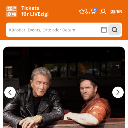
0
DE
EN