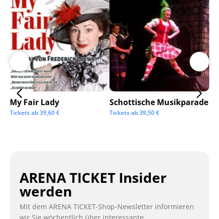
My Fair Lady
Schottische Musikparade
Go
Tickets ab
39,60
€
Tickets ab
39,50
€
Tic
ARENA TICKET Insider
werden
Mit dem ARENA TICKET-Shop-Newsletter informieren
wir Sie wöchentlich über interessante