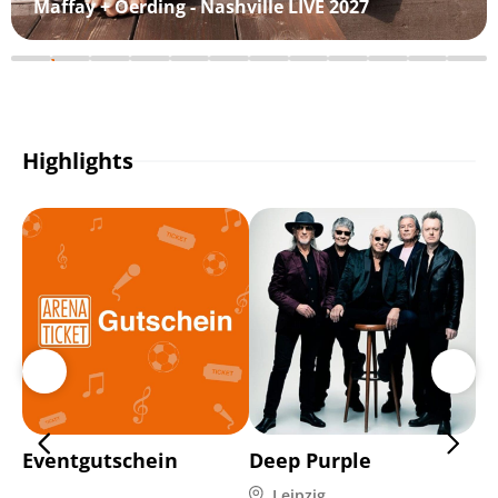
Maffay + Oerding - Nashville LIVE 2027
Highlights
Eventgutschein
Deep Purple
Ho
9 
Leipzig