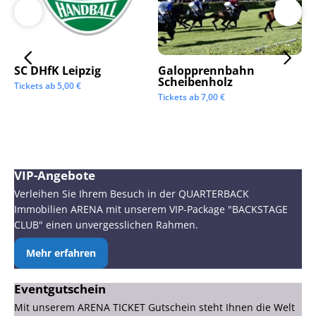
SC DHfK Leipzig
Galopprennbahn
LV
Scheibenholz
Os
Tickets ab
5,00
€
Mi
Tickets ab
7,00
€
Tic
VIP-Angebote
Verleihen Sie Ihrem Besuch in der QUARTERBACK
Immobilien ARENA mit unserem VIP-Package "BACKSTAGE
CLUB" einen unvergesslichen Rahmen.
Mehr erfahren
Eventgutschein
Mit unserem ARENA TICKET Gutschein steht Ihnen die Welt