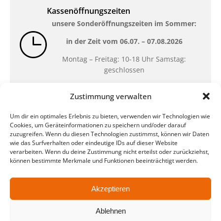
Kassenöffnungszeiten
unsere Sonderöffnungszeiten im Sommer:
in der Zeit vom
06.07. – 07.08.2026
Montag – Freitag: 10-18 Uhr Samstag:
geschlossen
Zustimmung verwalten
Standort
Um dir ein optimales Erlebnis zu bieten, verwenden wir Technologien wie
QUARTERBACK Immobilien ARENA
Cookies, um Geräteinformationen zu speichern und/oder darauf
Am Sportforum 2, 04105 Leipzig
zuzugreifen. Wenn du diesen Technologien zustimmst, können wir Daten
wie das Surfverhalten oder eindeutige IDs auf dieser Website
Sie erreichen uns mit dem Öffentlichen
verarbeiten. Wenn du deine Zustimmung nicht erteilst oder zurückziehst,
Nahverkehr: Straßenbahn Linien 3, 4, 7, 8, 15
können bestimmte Merkmale und Funktionen beeinträchtigt werden.
Haltestelle Waldplatz/Arena. Kostenfreies
Parken ist während des Ticketkaufs möglich.
Akzeptieren
Ablehnen
Datenschutz
Impressum
AGB
Barrierefreiheit
CRM