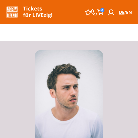
0
DE
EN