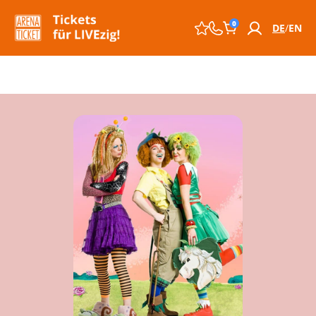
0
DE
EN