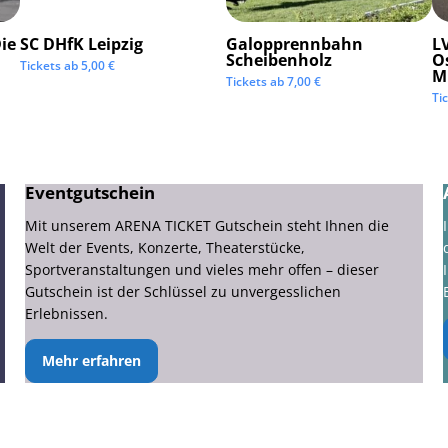
ie
SC DHfK Leipzig
Galopprennbahn
LV
Scheibenholz
O
Tickets ab
5,00
€
M
Tickets ab
7,00
€
Ti
Eventgutschein
Mit unserem ARENA TICKET Gutschein steht Ihnen die
Welt der Events, Konzerte, Theaterstücke,
Sportveranstaltungen und vieles mehr offen – dieser
Gutschein ist der Schlüssel zu unvergesslichen
Erlebnissen.
Mehr erfahren