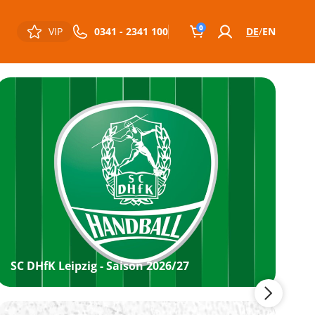
0
VIP
0341 - 2341 100
DE
EN
SC DHfK Leipzig - Saison 2026/27