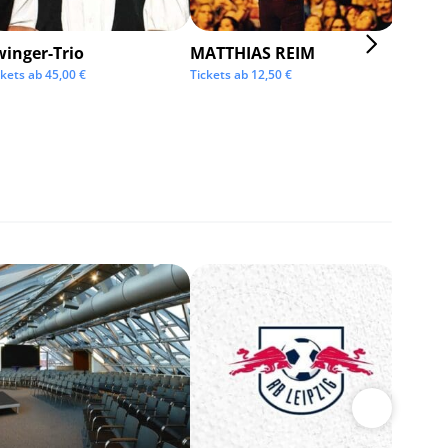
winger-Trio
MATTHIAS REIM
KMFD
ckets ab
45,00
€
Tickets ab
12,50
€
Tickets 