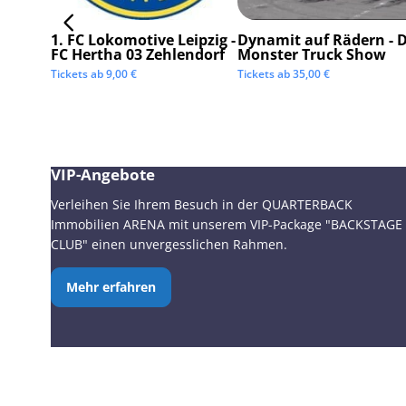
1. FC Lokomotive Leipzig -
Dynamit auf Rädern - D
FC Hertha 03 Zehlendorf
Monster Truck Show
Tickets ab
9,00
€
Tickets ab
35,00
€
VIP-Angebote
Verleihen Sie Ihrem Besuch in der QUARTERBACK
Immobilien ARENA mit unserem VIP-Package "BACKSTAGE
CLUB" einen unvergesslichen Rahmen.
Mehr erfahren