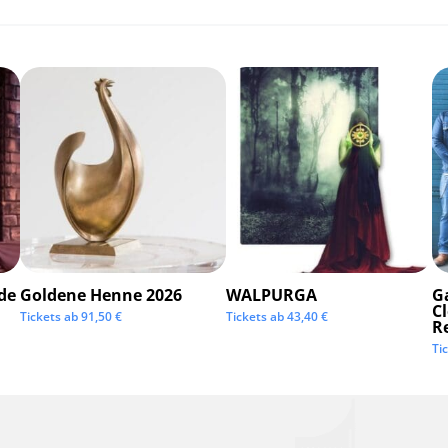
de
Goldene Henne 2026
WALPURGA
G
C
Tickets ab
91,50
€
Tickets ab
43,40
€
R
Ti