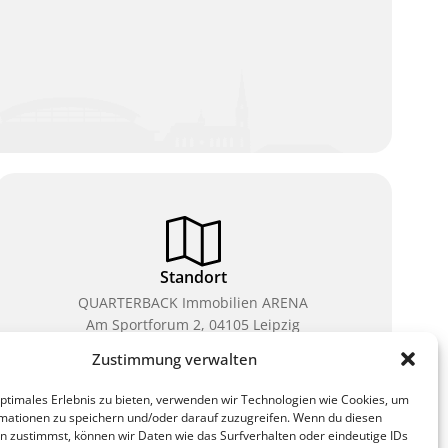
Standort
QUARTERBACK Immobilien ARENA
Am Sportforum 2, 04105 Leipzig
Zustimmung verwalten
Sie erreichen uns mit dem Öffentlichen Nahverkehr:
Straßenbahn Linien 3, 4, 7, 8, 15 Haltestelle
optimales Erlebnis zu bieten, verwenden wir Technologien wie Cookies, um
Waldplatz/Arena. Kostenfreies Parken ist während
mationen zu speichern und/oder darauf zuzugreifen. Wenn du diesen
des Ticketkaufs möglich.
n zustimmst, können wir Daten wie das Surfverhalten oder eindeutige IDs