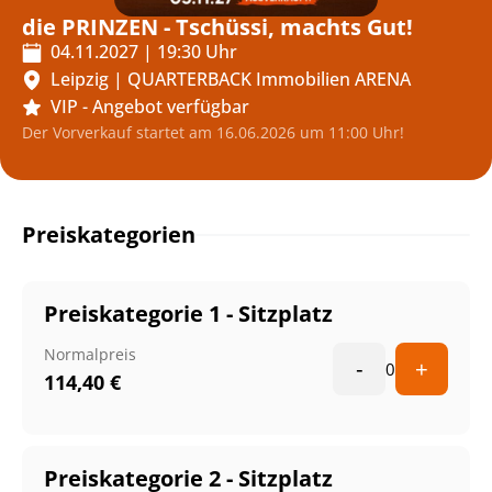
die PRINZEN - Tschüssi, machts Gut!
04.11.2027
|
19:30
Uhr
Leipzig
|
QUARTERBACK Immobilien ARENA
VIP - Angebot verfügbar
Der Vorverkauf startet am 16.06.2026 um 11:00 Uhr!
Preiskategorien
Preiskategorie 1 - Sitzplatz
Normalpreis
-
+
0
114,40
€
Preiskategorie 2 - Sitzplatz