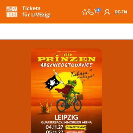
0
DE
EN