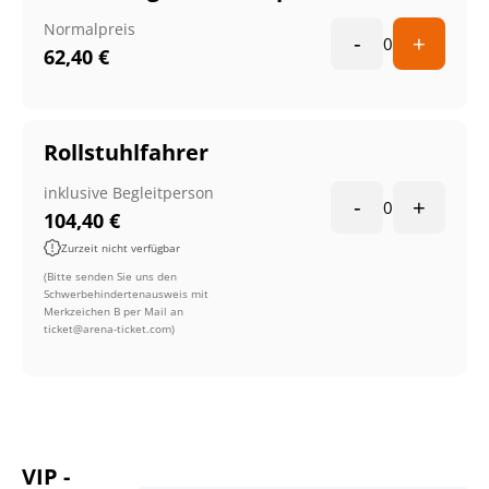
Normalpreis
-
+
0
62,40
€
Rollstuhlfahrer
inklusive Begleitperson
-
+
0
104,40
€
Zurzeit nicht verfügbar
(Bitte senden Sie uns den
Schwerbehindertenausweis mit
Merkzeichen B per Mail an
ticket@arena-ticket.com)
VIP -