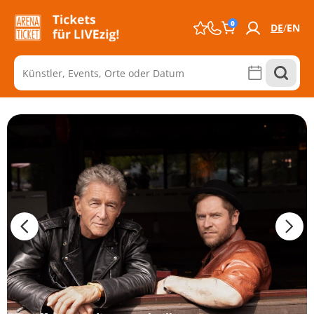
0
DE
EN