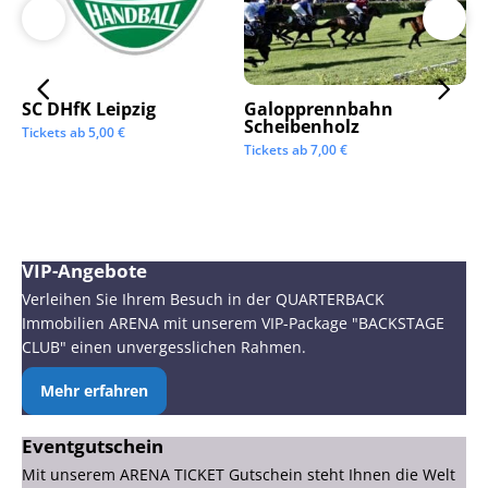
SC DHfK Leipzig
Galopprennbahn
LV
Scheibenholz
Os
Tickets ab
5,00
€
Mi
Tickets ab
7,00
€
Tic
VIP-Angebote
Verleihen Sie Ihrem Besuch in der QUARTERBACK
Immobilien ARENA mit unserem VIP-Package "BACKSTAGE
CLUB" einen unvergesslichen Rahmen.
Mehr erfahren
Eventgutschein
Mit unserem ARENA TICKET Gutschein steht Ihnen die Welt