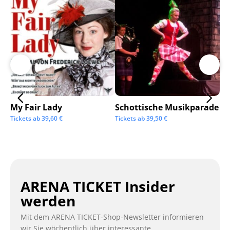
My Fair Lady
Schottische Musikparade
Go
Tickets ab
39,60
€
Tickets ab
39,50
€
Tic
ARENA TICKET Insider
werden
Mit dem ARENA TICKET-Shop-Newsletter informieren
wir Sie wöchentlich über interessante