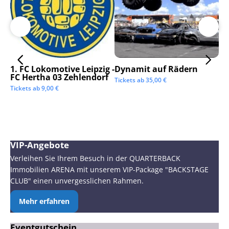
1. FC Lokomotive Leipzig -
Dynamit auf Rädern
SC
FC Hertha 03 Zehlendorf
Tickets ab
35,00
€
Tic
Tickets ab
9,00
€
VIP-Angebote
Verleihen Sie Ihrem Besuch in der QUARTERBACK
Immobilien ARENA mit unserem VIP-Package "BACKSTAGE
CLUB" einen unvergesslichen Rahmen.
Mehr erfahren
Eventgutschein