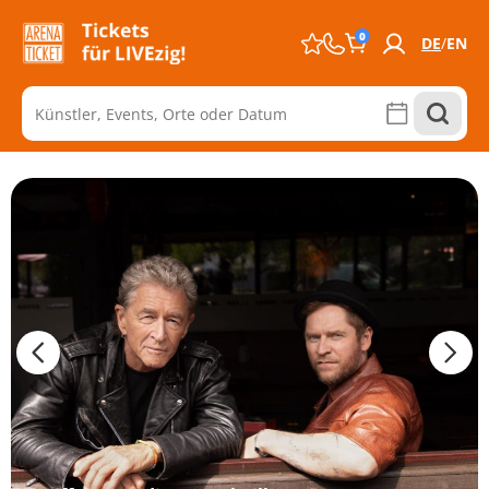
0
DE
EN