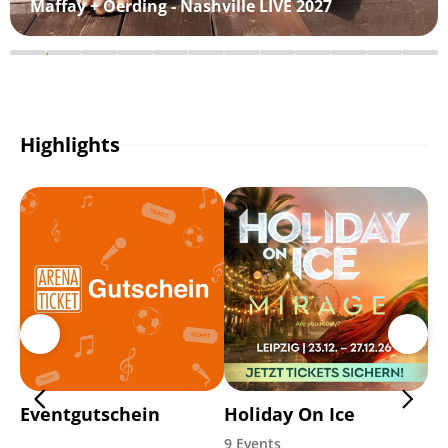
Maffay + Oerding - Nashville LIVE 2027
Highlights
Eventgutschein
Holiday On Ice
Ma
9 Events