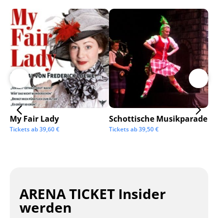
My Fair Lady
Schottische Musikparade
Go
Tickets ab
39,60
€
Tickets ab
39,50
€
Tic
ARENA TICKET Insider
werden