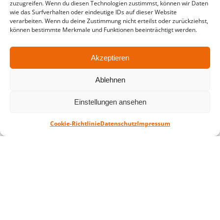
zuzugreifen. Wenn du diesen Technologien zustimmst, können wir Daten
in der Zeit vom
06.07. – 07.08.2026
wie das Surfverhalten oder eindeutige IDs auf dieser Website
verarbeiten. Wenn du deine Zustimmung nicht erteilst oder zurückziehst,
Montag – Freitag: 10-18 Uhr Samstag:
können bestimmte Merkmale und Funktionen beeinträchtigt werden.
geschlossen
Akzeptieren
Standort
Ablehnen
QUARTERBACK Immobilien ARENA
Am Sportforum 2, 04105 Leipzig
Einstellungen ansehen
Sie erreichen uns mit dem Öffentlichen
Nahverkehr: Straßenbahn Linien 3, 4, 7, 8, 15
Cookie-Richtlinie
Datenschutz
Impressum
Haltestelle Waldplatz/Arena. Kostenfreies
Parken ist während des Ticketkaufs möglich.
Datenschutz
Impressum
AGB
Barrierefreiheit
CRM
Zahl- und Versandarten
© ZSL Betreibergesellschaft mbH