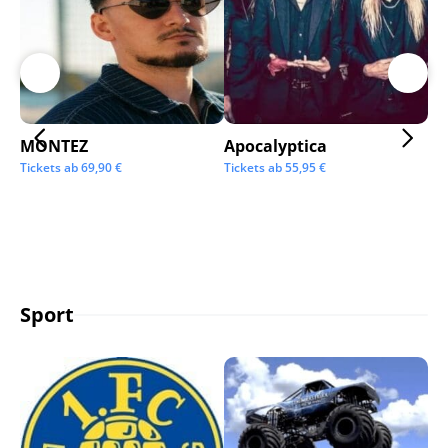
MONTEZ
Apocalyptica
Ai
Tickets ab
69,90
€
Tickets ab
55,95
€
Tic
Sport