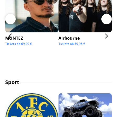
MONTEZ
Airbourne
Ap
Tickets ab
69,90
€
Tickets ab
59,95
€
Tic
Sport