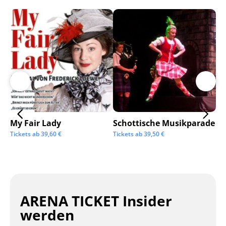
My Fair Lady
Schottische Musikparade
Go
Tickets ab
39,60
€
Tickets ab
39,50
€
Tic
ARENA TICKET Insider
werden