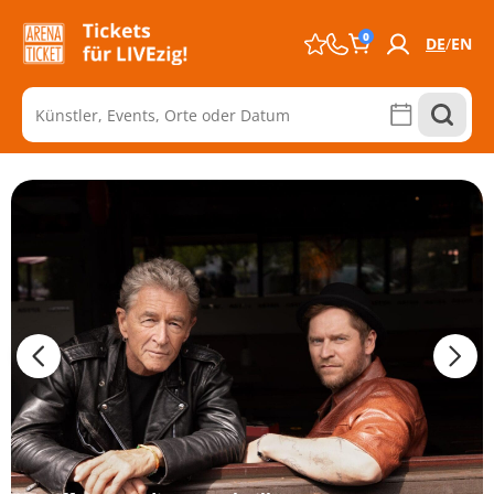
0
DE
EN