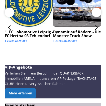
1. FC Lokomotive Leipzig -
Dynamit auf Rädern - Die
SC
FC Hertha 03 Zehlendorf
Monster Truck Show
Tic
Tickets ab
9,00
€
Tickets ab
35,00
€
VIP-Angebote
Verleihen Sie Ihrem Besuch in der QUARTERBACK
Immobilien ARENA mit unserem VIP-Package "BACKSTAGE
CLUB" einen unvergesslichen Rahmen.
Mehr erfahren
Eventgutschein