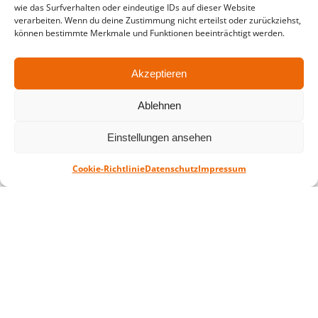
wie das Surfverhalten oder eindeutige IDs auf dieser Website
in der Zeit vom
06.07. – 07.08.2026
verarbeiten. Wenn du deine Zustimmung nicht erteilst oder zurückziehst,
können bestimmte Merkmale und Funktionen beeinträchtigt werden.
Montag – Freitag: 10-18 Uhr Samstag:
geschlossen
Akzeptieren
Standort
Ablehnen
QUARTERBACK Immobilien ARENA
Am Sportforum 2, 04105 Leipzig
Einstellungen ansehen
Sie erreichen uns mit dem Öffentlichen
Cookie-Richtlinie
Datenschutz
Impressum
Nahverkehr: Straßenbahn Linien 3, 4, 7, 8, 15
Haltestelle Waldplatz/Arena. Kostenfreies
Parken ist während des Ticketkaufs möglich.
Datenschutz
Impressum
AGB
Barrierefreiheit
CRM
Zahl- und Versandarten
© ZSL Betreibergesellschaft mbH