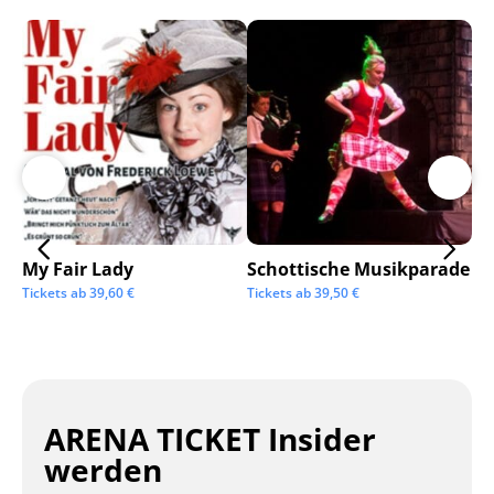
My Fair Lady
Schottische Musikparade
Go
Tickets ab
39,60
€
Tickets ab
39,50
€
Tic
ARENA TICKET Insider
werden