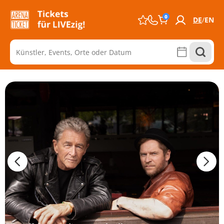
0
DE
EN