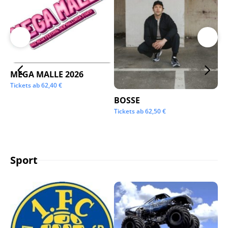
MEGA MALLE 2026
Su
Tickets ab
62,40
€
Tic
BOSSE
Tickets ab
62,50
€
Sport