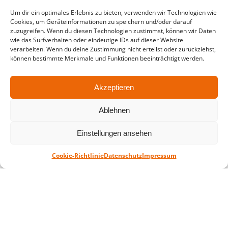
in der Zeit vom
06.07. – 07.08.2026
Um dir ein optimales Erlebnis zu bieten, verwenden wir Technologien wie
Cookies, um Geräteinformationen zu speichern und/oder darauf
Montag – Freitag: 10-18 Uhr Samstag:
zuzugreifen. Wenn du diesen Technologien zustimmst, können wir Daten
geschlossen
wie das Surfverhalten oder eindeutige IDs auf dieser Website
verarbeiten. Wenn du deine Zustimmung nicht erteilst oder zurückziehst,
können bestimmte Merkmale und Funktionen beeinträchtigt werden.
Standort
QUARTERBACK Immobilien ARENA
Akzeptieren
Am Sportforum 2, 04105 Leipzig
Ablehnen
Sie erreichen uns mit dem Öffentlichen
Nahverkehr: Straßenbahn Linien 3, 4, 7, 8, 15
Einstellungen ansehen
Haltestelle Waldplatz/Arena. Kostenfreies
Parken ist während des Ticketkaufs möglich.
Cookie-Richtlinie
Datenschutz
Impressum
Datenschutz
Impressum
AGB
Barrierefreiheit
CRM
Zahl- und Versandarten
© ZSL Betreibergesellschaft mbH