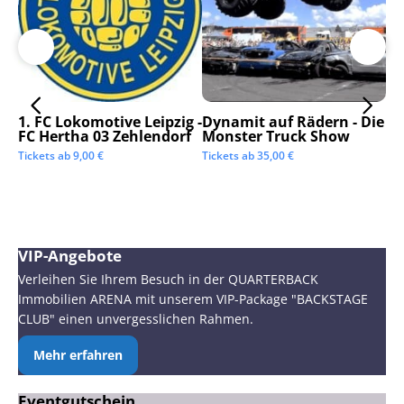
1. FC Lokomotive Leipzig -
Dynamit auf Rädern - Die
SC
FC Hertha 03 Zehlendorf
Monster Truck Show
Tic
Tickets ab
9,00
€
Tickets ab
35,00
€
VIP-Angebote
Verleihen Sie Ihrem Besuch in der QUARTERBACK
Immobilien ARENA mit unserem VIP-Package "BACKSTAGE
CLUB" einen unvergesslichen Rahmen.
Mehr erfahren
Eventgutschein