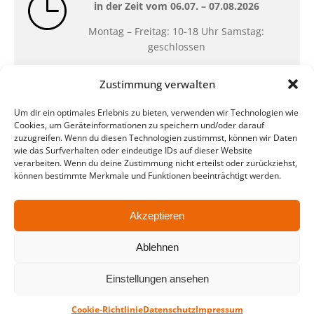
in der Zeit vom
06.07. – 07.08.2026
Montag – Freitag: 10-18 Uhr Samstag:
geschlossen
Zustimmung verwalten
Standort
Um dir ein optimales Erlebnis zu bieten, verwenden wir Technologien wie
QUARTERBACK Immobilien ARENA
Cookies, um Geräteinformationen zu speichern und/oder darauf
Am Sportforum 2, 04105 Leipzig
zuzugreifen. Wenn du diesen Technologien zustimmst, können wir Daten
wie das Surfverhalten oder eindeutige IDs auf dieser Website
Sie erreichen uns mit dem Öffentlichen
verarbeiten. Wenn du deine Zustimmung nicht erteilst oder zurückziehst,
Nahverkehr: Straßenbahn Linien 3, 4, 7, 8, 15
können bestimmte Merkmale und Funktionen beeinträchtigt werden.
Haltestelle Waldplatz/Arena. Kostenfreies
Parken ist während des Ticketkaufs möglich.
Akzeptieren
Ablehnen
Datenschutz
Impressum
AGB
Barrierefreiheit
CRM
Zahl- und Versandarten
Einstellungen ansehen
© ZSL Betreibergesellschaft mbH
Cookie-Richtlinie
Datenschutz
Impressum