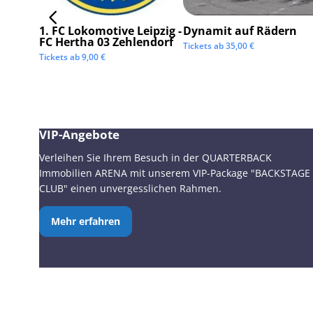
1. FC Lokomotive Leipzig -
Dynamit auf Rädern
FC Hertha 03 Zehlendorf
Tickets ab
35,00
€
Tickets ab
9,00
€
VIP-Angebote
Verleihen Sie Ihrem Besuch in der QUARTERBACK
Immobilien ARENA mit unserem VIP-Package "BACKSTAGE
CLUB" einen unvergesslichen Rahmen.
Mehr erfahren