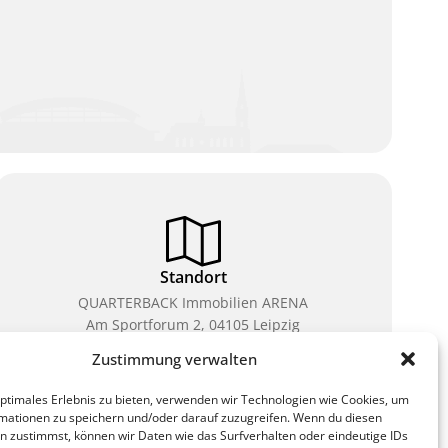
Standort
QUARTERBACK Immobilien ARENA
Am Sportforum 2, 04105 Leipzig
Zustimmung verwalten
Sie erreichen uns mit dem Öffentlichen Nahverkehr:
Straßenbahn Linien 3, 4, 7, 8, 15 Haltestelle
optimales Erlebnis zu bieten, verwenden wir Technologien wie Cookies, um
Waldplatz/Arena. Kostenfreies Parken ist während
mationen zu speichern und/oder darauf zuzugreifen. Wenn du diesen
des Ticketkaufs möglich.
n zustimmst, können wir Daten wie das Surfverhalten oder eindeutige IDs