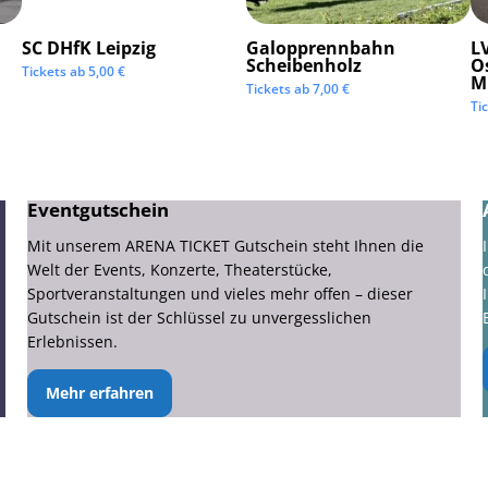
SC DHfK Leipzig
Galopprennbahn
LV
Scheibenholz
O
Tickets ab
5,00
€
M
Tickets ab
7,00
€
Ti
Eventgutschein
Mit unserem ARENA TICKET Gutschein steht Ihnen die
Welt der Events, Konzerte, Theaterstücke,
Sportveranstaltungen und vieles mehr offen – dieser
Gutschein ist der Schlüssel zu unvergesslichen
Erlebnissen.
Mehr erfahren