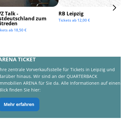
Z Talk -
RB Leipzig
ISTAF 
stdeutschland zum
Tickets ab
12,00
€
Tickets 
itreden
ckets ab
18,50
€
ARENA TICKET
Ihre zentrale Vorverkaufsstelle für Tickets in Leipzig und
darüber hinaus. Wir sind an der QUARTERBACK
Immobilien ARENA für Sie da. Alle Informationen auf einen
Blick finden Sie hier:
Mehr erfahren