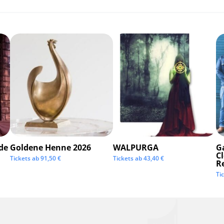
de
Goldene Henne 2026
WALPURGA
G
C
Tickets ab
91,50
€
Tickets ab
43,40
€
R
Ti