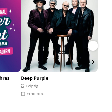
Michae
Kam
22.0
ahres
Deep Purple
Leipzig
31.10.2026