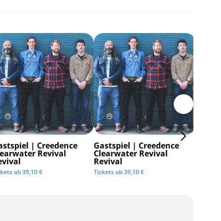
astspiel | Creedence
Gastspiel | Creedence
Invisi
learwater Revival
Clearwater Revival
Tickets 
evival
Revival
ckets ab
39,10
€
Tickets ab
39,10
€