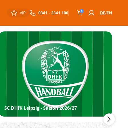
0
VIP
0341 - 2341 100
DE
EN
SC DHfK Leipzig - Saison 2026/27