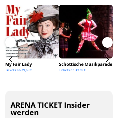
My Fair Lady
Schottische Musikparade
Go
Tickets ab
39,60
€
Tickets ab
39,50
€
Tic
ARENA TICKET Insider
werden