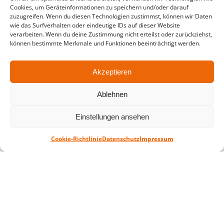
in der Zeit vom
06.07. – 07.08.2026
Cookies, um Geräteinformationen zu speichern und/oder darauf
zuzugreifen. Wenn du diesen Technologien zustimmst, können wir Daten
Montag – Freitag: 10-18 Uhr Samstag:
wie das Surfverhalten oder eindeutige IDs auf dieser Website
verarbeiten. Wenn du deine Zustimmung nicht erteilst oder zurückziehst,
geschlossen
können bestimmte Merkmale und Funktionen beeinträchtigt werden.
Akzeptieren
Standort
QUARTERBACK Immobilien ARENA
Ablehnen
Am Sportforum 2, 04105 Leipzig
Sie erreichen uns mit dem Öffentlichen
Einstellungen ansehen
Nahverkehr: Straßenbahn Linien 3, 4, 7, 8, 15
Haltestelle Waldplatz/Arena. Kostenfreies
Cookie-Richtlinie
Datenschutz
Impressum
Parken ist während des Ticketkaufs möglich.
Datenschutz
Impressum
AGB
Barrierefreiheit
CRM
Zahl- und Versandarten
© ZSL Betreibergesellschaft mbH