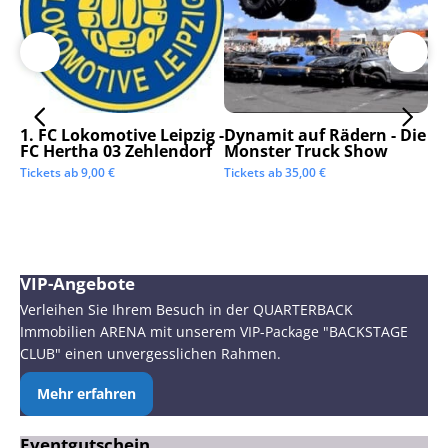
1. FC Lokomotive Leipzig -
Dynamit auf Rädern - Die
SC
FC Hertha 03 Zehlendorf
Monster Truck Show
Tic
Tickets ab
9,00
€
Tickets ab
35,00
€
VIP-Angebote
Verleihen Sie Ihrem Besuch in der QUARTERBACK
Immobilien ARENA mit unserem VIP-Package "BACKSTAGE
CLUB" einen unvergesslichen Rahmen.
Mehr erfahren
Eventgutschein