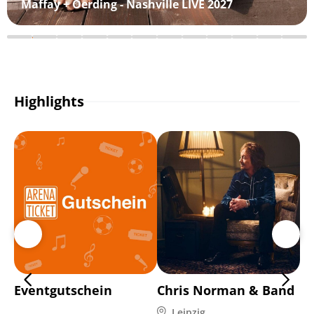
Maffay + Oerding - Nashville LIVE 2027
Highlights
Eventgutschein
Chris Norman & Band
Pa
Leipzig