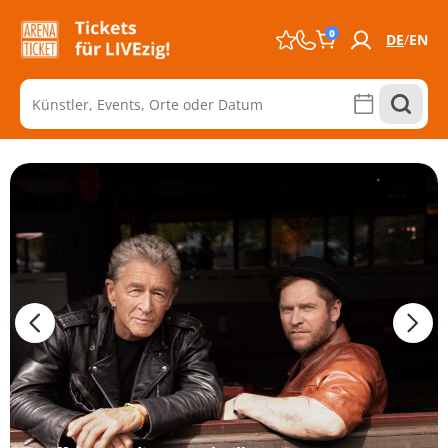
0
DE
EN