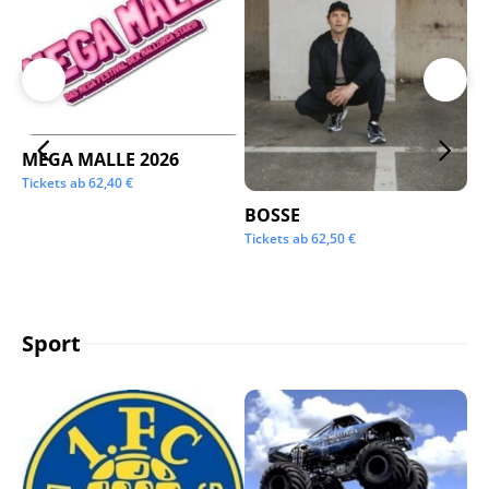
MEGA MALLE 2026
Su
Tickets ab
62,40
€
Tic
BOSSE
Tickets ab
62,50
€
Sport