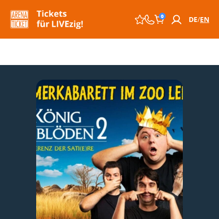
0
DE
EN