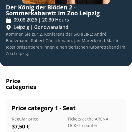
Der König der Blöden 2 -
Sommerkabarett im Zoo Leipzig
09.08.2026
|
20:30
Hours
Leipzig
|
Gondwanaland
Kommen Sie zur 2. Konferenz der SATI(E)RE: André
Bautzmann, Robert Günschmann, Jan Mareck und Martin
Joost präsentieren Ihnen einen tierischen Kabarettabend im
Zoo Leipzig.
Price
categories
Price category 1 - Seat
Regular price
Tickets at the ARENA
TICKET counter
37,50
€