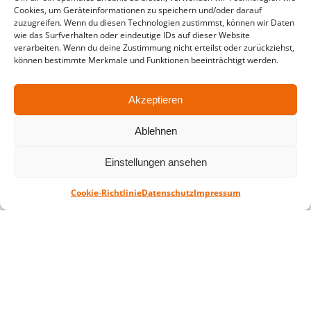
in der Zeit vom
06.07. – 07.08.2026
Cookies, um Geräteinformationen zu speichern und/oder darauf
zuzugreifen. Wenn du diesen Technologien zustimmst, können wir Daten
Montag – Freitag: 10-18 Uhr Samstag:
wie das Surfverhalten oder eindeutige IDs auf dieser Website
verarbeiten. Wenn du deine Zustimmung nicht erteilst oder zurückziehst,
geschlossen
können bestimmte Merkmale und Funktionen beeinträchtigt werden.
Akzeptieren
Standort
QUARTERBACK Immobilien ARENA
Ablehnen
Am Sportforum 2, 04105 Leipzig
Sie erreichen uns mit dem Öffentlichen
Einstellungen ansehen
Nahverkehr: Straßenbahn Linien 3, 4, 7, 8, 15
Haltestelle Waldplatz/Arena. Kostenfreies
Cookie-Richtlinie
Datenschutz
Impressum
Parken ist während des Ticketkaufs möglich.
Datenschutz
Impressum
AGB
Barrierefreiheit
CRM
Zahl- und Versandarten
© ZSL Betreibergesellschaft mbH