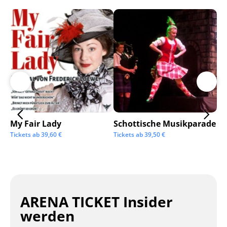
My Fair Lady
Schottische Musikparade
Go
Tickets ab
39,60
€
Tickets ab
39,50
€
Tic
ARENA TICKET Insider
werden