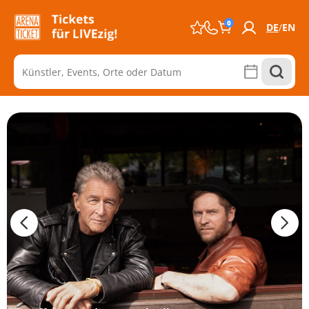
0
DE
EN