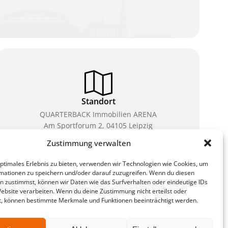
Standort
QUARTERBACK Immobilien ARENA
Am Sportforum 2, 04105 Leipzig
Zustimmung verwalten
Sie erreichen uns mit dem Öffentlichen Nahverkehr:
Straßenbahn Linien 3, 4, 7, 8, 15 Haltestelle
optimales Erlebnis zu bieten, verwenden wir Technologien wie Cookies, um
Waldplatz/Arena. Kostenfreies Parken ist während
mationen zu speichern und/oder darauf zuzugreifen. Wenn du diesen
des Ticketkaufs möglich.
n zustimmst, können wir Daten wie das Surfverhalten oder eindeutige IDs
Website verarbeiten. Wenn du deine Zustimmung nicht erteilst oder
t, können bestimmte Merkmale und Funktionen beeinträchtigt werden.
ten