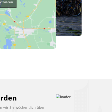
ktivieren
erden
 wir Sie wöchentlich über