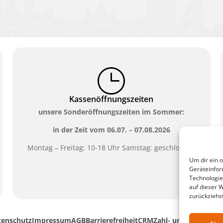
Kassenöffnungszeiten
unsere Sonderöffnungszeiten im Sommer:
in der Zeit vom
06.07. – 07.08.2026
Montag – Freitag: 10-18 Uhr Samstag: geschlossen
Um dir ein 
Geräteinfor
Technologie
auf dieser 
zurückziehs
tenschutz
Impressum
AGB
Barrierefreiheit
CRM
Zahl- und Versandar