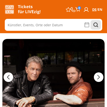
0
DE
EN