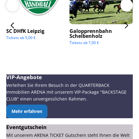
SC DHfK Leipzig
Galopprennbahn
LV
Scheibenholz
Os
Tickets ab
5,00
€
Mi
Tickets ab
7,00
€
Tic
VIP-Angebote
Verleihen Sie Ihrem Besuch in der QUARTERBACK
Immobilien ARENA mit unserem VIP-Package "BACKSTAGE
CLUB" einen unvergesslichen Rahmen.
Mehr erfahren
Eventgutschein
Mit unserem ARENA TICKET Gutschein steht Ihnen die Welt