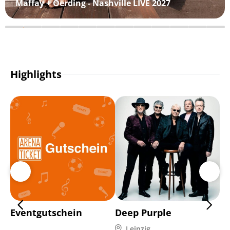
Maffay + Oerding - Nashville LIVE 2027
Highlights
Eventgutschein
Deep Purple
Ho
9 
Leipzig