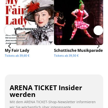
My Fair Lady
Schottische Musikparade
Go
Tickets ab
39,60
€
Tickets ab
39,50
€
Tic
ARENA TICKET Insider
werden
Mit dem ARENA TICKET-Shop-Newsletter informieren
wir Sie wöchentlich über interessante