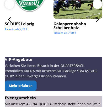
SC DHfK Leipzig
Galopprennbahn
LV
Scheibenholz
Os
Tickets ab
5,00
€
Mi
Tickets ab
7,00
€
Tic
VIP-Angebote
Verleihen Sie Ihrem Besuch in der QUARTERBACK
Immobilien ARENA mit unserem VIP-Package "BACKSTAGE
CLUB" einen unvergesslichen Rahmen.
Mehr erfahren
Eventgutschein
Mit unserem ARENA TICKET Gutschein steht Ihnen die Welt