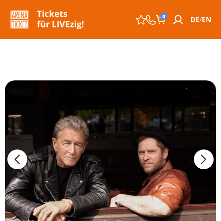
0
DE
EN