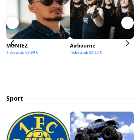
MONTEZ
Airbourne
Ap
Tickets ab
69,90
€
Tickets ab
59,95
€
Tic
Sport