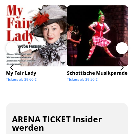
My Fair Lady
Schottische Musikparade
Go
Tickets ab
39,60
€
Tickets ab
39,50
€
Tic
ARENA TICKET Insider
werden