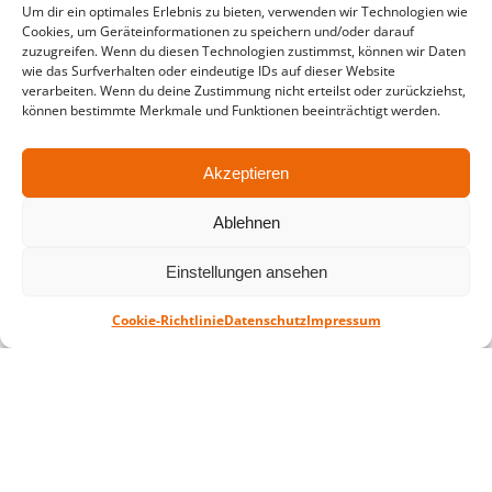
Um dir ein optimales Erlebnis zu bieten, verwenden wir Technologien wie
in der Zeit vom
06.07. – 07.08.2026
Cookies, um Geräteinformationen zu speichern und/oder darauf
zuzugreifen. Wenn du diesen Technologien zustimmst, können wir Daten
Montag – Freitag: 10-18 Uhr Samstag:
wie das Surfverhalten oder eindeutige IDs auf dieser Website
geschlossen
verarbeiten. Wenn du deine Zustimmung nicht erteilst oder zurückziehst,
können bestimmte Merkmale und Funktionen beeinträchtigt werden.
Standort
Akzeptieren
QUARTERBACK Immobilien ARENA
Am Sportforum 2, 04105 Leipzig
Ablehnen
Sie erreichen uns mit dem Öffentlichen
Einstellungen ansehen
Nahverkehr: Straßenbahn Linien 3, 4, 7, 8, 15
Haltestelle Waldplatz/Arena. Kostenfreies
Cookie-Richtlinie
Datenschutz
Impressum
Parken ist während des Ticketkaufs möglich.
Datenschutz
Impressum
AGB
Barrierefreiheit
CRM
Zahl- und Versandarten
© ZSL Betreibergesellschaft mbH