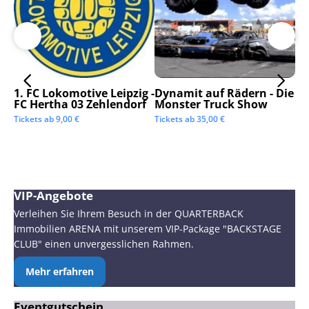
1. FC Lokomotive Leipzig -
Dynamit auf Rädern - Die
SC
FC Hertha 03 Zehlendorf
Monster Truck Show
Tic
Tickets ab
9,00
€
Tickets ab
35,00
€
VIP-Angebote
Verleihen Sie Ihrem Besuch in der QUARTERBACK
Immobilien ARENA mit unserem VIP-Package "BACKSTAGE
CLUB" einen unvergesslichen Rahmen.
Mehr erfahren
Eventgutschein