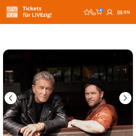
0
DE
EN