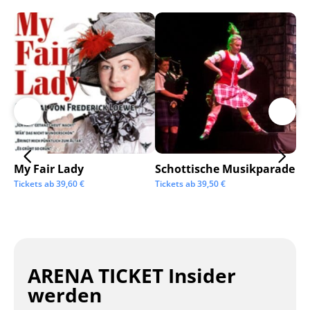
My Fair Lady
Schottische Musikparade
Go
Tickets ab
39,60
€
Tickets ab
39,50
€
Tic
ARENA TICKET Insider
werden