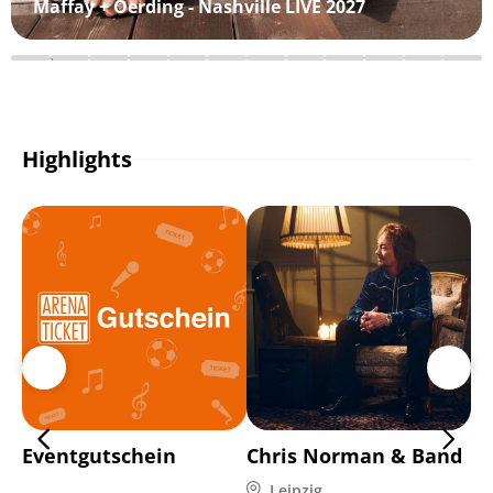
Maffay + Oerding - Nashville LIVE 2027
Highlights
Eventgutschein
Chris Norman & Band
Pa
Leipzig