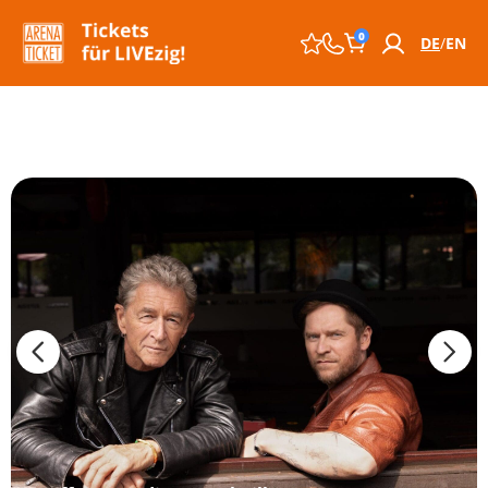
0
DE
EN