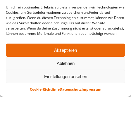
in der Zeit vom
06.07. – 07.08.2026
Um dir ein optimales Erlebnis zu bieten, verwenden wir Technologien wie
Cookies, um Geräteinformationen zu speichern und/oder darauf
Montag – Freitag: 10-18 Uhr Samstag:
zuzugreifen. Wenn du diesen Technologien zustimmst, können wir Daten
geschlossen
wie das Surfverhalten oder eindeutige IDs auf dieser Website
verarbeiten. Wenn du deine Zustimmung nicht erteilst oder zurückziehst,
können bestimmte Merkmale und Funktionen beeinträchtigt werden.
Standort
QUARTERBACK Immobilien ARENA
Akzeptieren
Am Sportforum 2, 04105 Leipzig
Ablehnen
Sie erreichen uns mit dem Öffentlichen
Nahverkehr: Straßenbahn Linien 3, 4, 7, 8, 15
Einstellungen ansehen
Haltestelle Waldplatz/Arena. Kostenfreies
Parken ist während des Ticketkaufs möglich.
Cookie-Richtlinie
Datenschutz
Impressum
Datenschutz
Impressum
AGB
Barrierefreiheit
CRM
Zahl- und Versandarten
© ZSL Betreibergesellschaft mbH