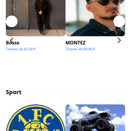
Bosse
MONTEZ
Ai
Tickets ab
62,50
€
Tickets ab
69,90
€
Tic
Sport