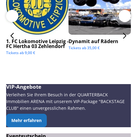
1. FC Lokomotive Leipzig -
Dynamit auf Rädern
SC
FC Hertha 03 Zehlendorf
Tickets ab
35,00
€
Tic
Tickets ab
9,00
€
VIP-Angebote
Verleihen Sie Ihrem Besuch in der QUARTERBACK
Immobilien ARENA mit unserem VIP-Package "BACKSTAGE
CLUB" einen unvergesslichen Rahmen.
Mehr erfahren
Eventgutschein