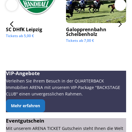
SC DHfK Leipzig
Galopprennbahn
LV
Scheibenholz
Os
Tickets ab
5,00
€
Mi
Tickets ab
7,00
€
Tic
VIP-Angebote
Verleihen Sie Ihrem Besuch in der QUARTERBACK
Immobilien ARENA mit unserem VIP-Package "BACKSTAGE
CLUB" einen unvergesslichen Rahmen.
Mehr erfahren
Eventgutschein
Mit unserem ARENA TICKET Gutschein steht Ihnen die Welt