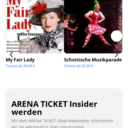
My Fair Lady
Schottische Musikparade
Go
Tickets ab
39,60
€
Tickets ab
39,50
€
Tic
ARENA TICKET Insider
werden
Mit dem ARENA TICKET-Shop-Newsletter informieren
wir Sie wöchentlich über interessante