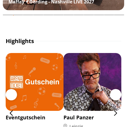
Maffay + Oerding - Nashville LIVE 2027
Highlights
Eventgutschein
Paul Panzer
C
Leipzig