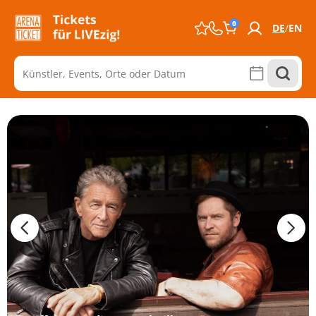
0
DE
EN