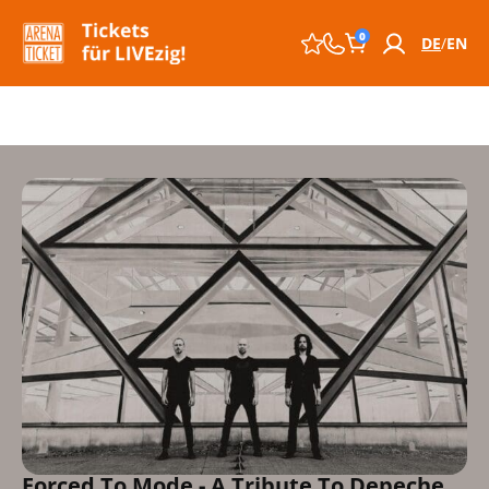
0
DE
EN
Forced To Mode - A Tribute To Depeche