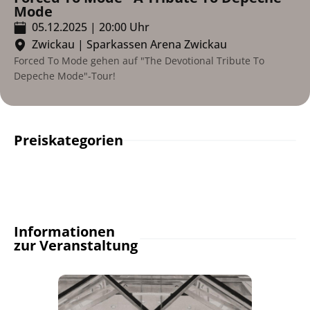
Mode
05.12.2025
|
20:00
Uhr
Zwickau
|
Sparkassen Arena Zwickau
Forced To Mode gehen auf "The Devotional Tribute To
Depeche Mode"-Tour!
Preiskategorien
Informationen
zur Veranstaltung