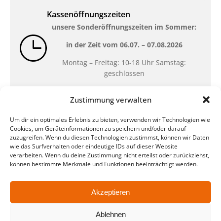
Kassenöffnungszeiten
unsere Sonderöffnungszeiten im Sommer:
in der Zeit vom
06.07. – 07.08.2026
Montag – Freitag: 10-18 Uhr Samstag:
geschlossen
Zustimmung verwalten
Standort
Um dir ein optimales Erlebnis zu bieten, verwenden wir Technologien wie
QUARTERBACK Immobilien ARENA
Cookies, um Geräteinformationen zu speichern und/oder darauf
Am Sportforum 2, 04105 Leipzig
zuzugreifen. Wenn du diesen Technologien zustimmst, können wir Daten
wie das Surfverhalten oder eindeutige IDs auf dieser Website
Sie erreichen uns mit dem Öffentlichen
verarbeiten. Wenn du deine Zustimmung nicht erteilst oder zurückziehst,
Nahverkehr: Straßenbahn Linien 3, 4, 7, 8, 15
können bestimmte Merkmale und Funktionen beeinträchtigt werden.
Haltestelle Waldplatz/Arena. Kostenfreies
Parken ist während des Ticketkaufs möglich.
Akzeptieren
Ablehnen
Datenschutz
Impressum
AGB
Barrierefreiheit
CRM