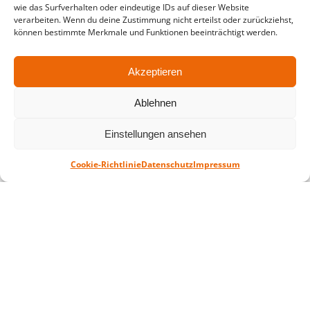
wie das Surfverhalten oder eindeutige IDs auf dieser Website
in der Zeit vom
06.07. – 07.08.2026
verarbeiten. Wenn du deine Zustimmung nicht erteilst oder zurückziehst,
können bestimmte Merkmale und Funktionen beeinträchtigt werden.
Montag – Freitag: 10-18 Uhr Samstag:
geschlossen
Akzeptieren
Standort
Ablehnen
QUARTERBACK Immobilien ARENA
Am Sportforum 2, 04105 Leipzig
Einstellungen ansehen
Sie erreichen uns mit dem Öffentlichen
Cookie-Richtlinie
Datenschutz
Impressum
Nahverkehr: Straßenbahn Linien 3, 4, 7, 8, 15
Haltestelle Waldplatz/Arena. Kostenfreies
Parken ist während des Ticketkaufs möglich.
Datenschutz
Impressum
AGB
Barrierefreiheit
CRM
Zahl- und Versandarten
© ZSL Betreibergesellschaft mbH