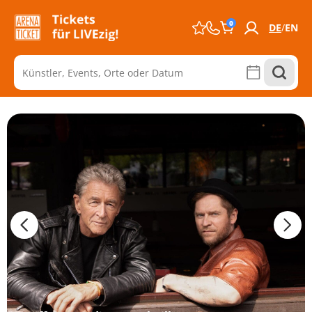
0
DE
EN