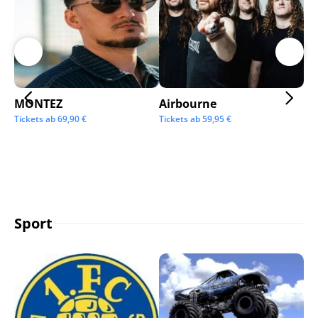
MONTEZ
Airbourne
Ap
Tickets ab
69,90
€
Tickets ab
59,95
€
Tic
Sport