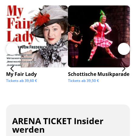
My Fair Lady
Schottische Musikparade
Go
Tickets ab
39,60
€
Tickets ab
39,50
€
Tic
ARENA TICKET Insider
werden