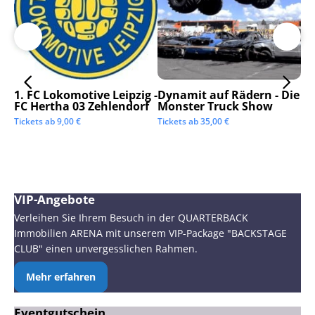
1. FC Lokomotive Leipzig -
Dynamit auf Rädern - Die
SC
FC Hertha 03 Zehlendorf
Monster Truck Show
Tic
Tickets ab
9,00
€
Tickets ab
35,00
€
VIP-Angebote
Verleihen Sie Ihrem Besuch in der QUARTERBACK
Immobilien ARENA mit unserem VIP-Package "BACKSTAGE
CLUB" einen unvergesslichen Rahmen.
Mehr erfahren
Eventgutschein