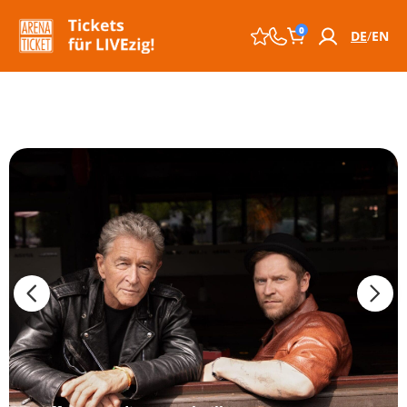
0
DE
EN