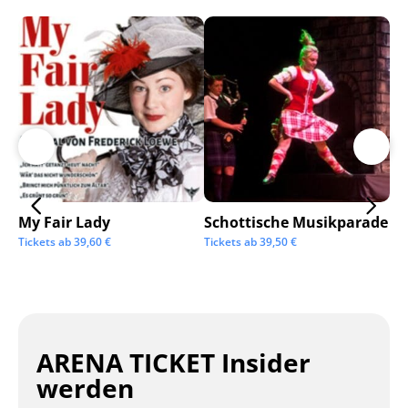
My Fair Lady
Schottische Musikparade
Go
Tickets ab
39,60
€
Tickets ab
39,50
€
Tic
ARENA TICKET Insider
werden