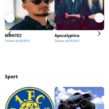
MONTEZ
Apocalyptica
Ai
Tickets ab
69,90
€
Tickets ab
55,95
€
Tic
Sport