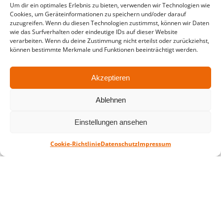
Um dir ein optimales Erlebnis zu bieten, verwenden wir Technologien wie
in der Zeit vom
06.07. – 07.08.2026
Cookies, um Geräteinformationen zu speichern und/oder darauf
zuzugreifen. Wenn du diesen Technologien zustimmst, können wir Daten
Montag – Freitag: 10-18 Uhr Samstag:
wie das Surfverhalten oder eindeutige IDs auf dieser Website
geschlossen
verarbeiten. Wenn du deine Zustimmung nicht erteilst oder zurückziehst,
können bestimmte Merkmale und Funktionen beeinträchtigt werden.
Standort
Akzeptieren
QUARTERBACK Immobilien ARENA
Am Sportforum 2, 04105 Leipzig
Ablehnen
Sie erreichen uns mit dem Öffentlichen
Einstellungen ansehen
Nahverkehr: Straßenbahn Linien 3, 4, 7, 8, 15
Haltestelle Waldplatz/Arena. Kostenfreies
Cookie-Richtlinie
Datenschutz
Impressum
Parken ist während des Ticketkaufs möglich.
Datenschutz
Impressum
AGB
Barrierefreiheit
CRM
Zahl- und Versandarten
© ZSL Betreibergesellschaft mbH