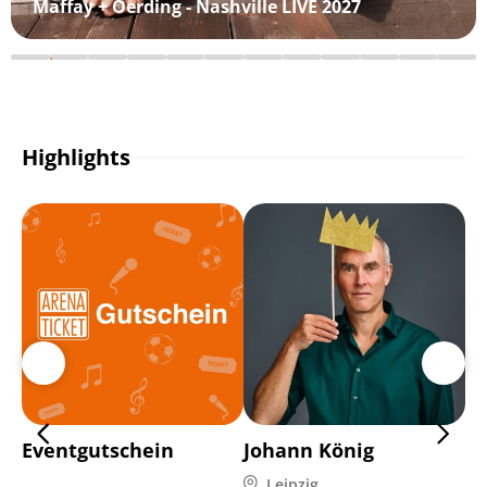
Maffay + Oerding - Nashville LIVE 2027
Highlights
Eventgutschein
Johann König
C
Leipzig