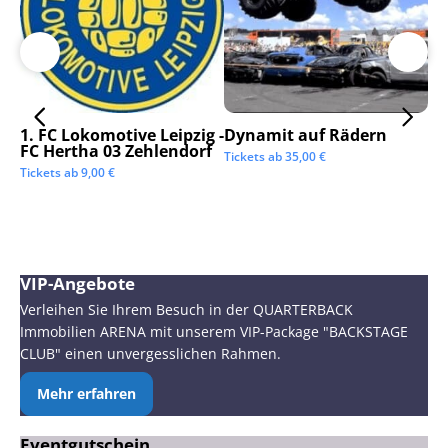
1. FC Lokomotive Leipzig -
Dynamit auf Rädern
SC
FC Hertha 03 Zehlendorf
Tickets ab
35,00
€
Tic
Tickets ab
9,00
€
VIP-Angebote
Verleihen Sie Ihrem Besuch in der QUARTERBACK
Immobilien ARENA mit unserem VIP-Package "BACKSTAGE
CLUB" einen unvergesslichen Rahmen.
Mehr erfahren
Eventgutschein