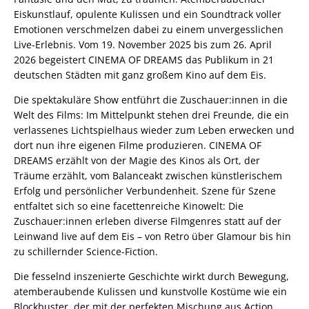
Eiskunstlauf, opulente Kulissen und ein Soundtrack voller
Emotionen verschmelzen dabei zu einem unvergesslichen
Live-Erlebnis. Vom 19. November 2025 bis zum 26. April
2026 begeistert CINEMA OF DREAMS das Publikum in 21
deutschen Städten mit ganz großem Kino auf dem Eis.
Die spektakuläre Show entführt die Zuschauer:innen in die
Welt des Films: Im Mittelpunkt stehen drei Freunde, die ein
verlassenes Lichtspielhaus wieder zum Leben erwecken und
dort nun ihre eigenen Filme produzieren. CINEMA OF
DREAMS erzählt von der Magie des Kinos als Ort, der
Träume erzählt, vom Balanceakt zwischen künstlerischem
Erfolg und persönlicher Verbundenheit. Szene für Szene
entfaltet sich so eine facettenreiche Kinowelt: Die
Zuschauer:innen erleben diverse Filmgenres statt auf der
Leinwand live auf dem Eis – von Retro über Glamour bis hin
zu schillernder Science-Fiction.
Die fesselnd inszenierte Geschichte wirkt durch Bewegung,
atemberaubende Kulissen und kunstvolle Kostüme wie ein
Blockbuster, der mit der perfekten Mischung aus Action,