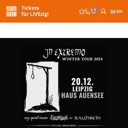
0
DE
EN