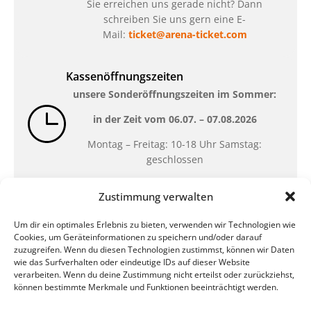
Sie erreichen uns gerade nicht? Dann
schreiben Sie uns gern eine E-
Mail:
ticket@arena-ticket.com
Kassenöffnungszeiten
unsere Sonderöffnungszeiten im Sommer:
in der Zeit vom
06.07. – 07.08.2026
Montag – Freitag: 10-18 Uhr Samstag:
geschlossen
Zustimmung verwalten
Standort
Um dir ein optimales Erlebnis zu bieten, verwenden wir Technologien wie
QUARTERBACK Immobilien ARENA
Cookies, um Geräteinformationen zu speichern und/oder darauf
Am Sportforum 2, 04105 Leipzig
zuzugreifen. Wenn du diesen Technologien zustimmst, können wir Daten
wie das Surfverhalten oder eindeutige IDs auf dieser Website
Sie erreichen uns mit dem Öffentlichen
verarbeiten. Wenn du deine Zustimmung nicht erteilst oder zurückziehst,
Nahverkehr: Straßenbahn Linien 3, 4, 7, 8, 15
können bestimmte Merkmale und Funktionen beeinträchtigt werden.
Haltestelle Waldplatz/Arena. Kostenfreies