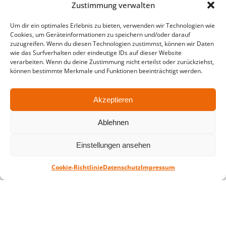
Zustimmung verwalten
in der Zeit vom
06.07. – 07.08.2026
Montag – Freitag: 10-18 Uhr Samstag:
Um dir ein optimales Erlebnis zu bieten, verwenden wir Technologien wie
Cookies, um Geräteinformationen zu speichern und/oder darauf
geschlossen
zuzugreifen. Wenn du diesen Technologien zustimmst, können wir Daten
wie das Surfverhalten oder eindeutige IDs auf dieser Website
verarbeiten. Wenn du deine Zustimmung nicht erteilst oder zurückziehst,
können bestimmte Merkmale und Funktionen beeinträchtigt werden.
Standort
QUARTERBACK Immobilien ARENA
Am Sportforum 2, 04105 Leipzig
Akzeptieren
Sie erreichen uns mit dem Öffentlichen
Ablehnen
Nahverkehr: Straßenbahn Linien 3, 4, 7, 8, 15
Haltestelle Waldplatz/Arena. Kostenfreies
Einstellungen ansehen
Parken ist während des Ticketkaufs möglich.
Cookie-Richtlinie
Datenschutz
Impressum
Datenschutz
Impressum
AGB
Barrierefreiheit
CRM
Zahl- und Versandarten
© ZSL Betreibergesellschaft mbH