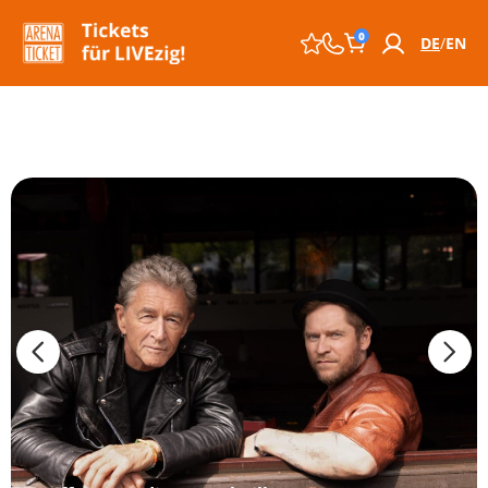
0
DE
EN