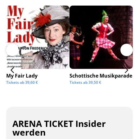
My Fair Lady
Schottische Musikparade
Go
Tickets ab
39,60
€
Tickets ab
39,50
€
Tic
ARENA TICKET Insider
werden