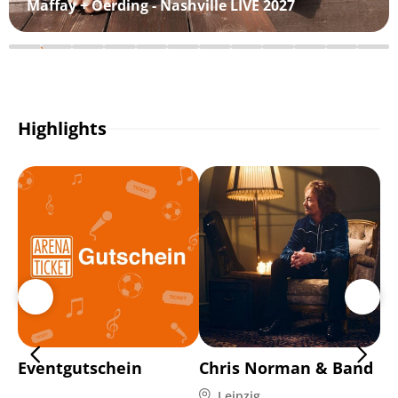
Maffay + Oerding - Nashville LIVE 2027
Highlights
Eventgutschein
Chris Norman & Band
Di
Leipzig