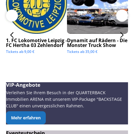
1. FC Lokomotive Leipzig -
Dynamit auf Rädern - Die
SC
FC Hertha 03 Zehlendorf
Monster Truck Show
Tic
Tickets ab
9,00
€
Tickets ab
35,00
€
VIP-Angebote
Verleihen Sie Ihrem Besuch in der QUARTERBACK
Immobilien ARENA mit unserem VIP-Package "BACKSTAGE
CLUB" einen unvergesslichen Rahmen.
Mehr erfahren
Eventgutschein