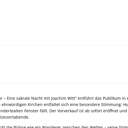
r – Eine sakrale Nacht mit Joachim Witt“ entführt das Publikum in 
 ehrwürdigen Kirchen entfaltet sich eine besondere Stimmung: Hun
ndertealten Fenster fällt. Der Vorverkauf ist ab sofort eröffnet und
 Konzertabende.
ritt die Bühne wie ein Wanderer zwischen den Welten – seine Stimme