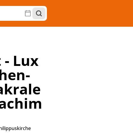
 - Lux
hen-
akrale
oachim
hilippuskirche