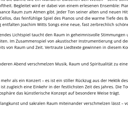
theit. Begleitet wird er dabei von einem erlesenen Ensemble: Piano
Nuance Raum zum Atmen gibt. Jeder Ton seiner alten und neuen Hit
 Cellos, das feinfühlige Spiel des Pianos und die warme Tiefe des
 entfalten Joachim Witts Songs eine neue, fast zerbrechlich schö
rendes Lichtspiel taucht den Raum in geheimnisvolle Stimmungen u
leiten. Im Zusammenspiel von akustischer Instrumentierung und de
its von Raum und Zeit. Vertraute Liedtexte gewinnen in diesem Ko
deren Abend verschmelzen Musik, Raum und Spiritualität zu einem 
t mehr als ein Konzert – es ist ein stiller Rückzug aus der Hektik d
 ist zugleich eine Einkehr in der festlichsten Zeit des Jahres. Die 
osphäre das künstlerische Konzept auf besondere Weise trägt.
langkunst und sakralen Raum miteinander verschmelzen lässt – vol