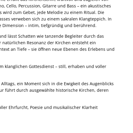
, Cello, Percussion, Gitarre und Bass – ein akustisches
s wird zum Gebet, jede Melodie zu einem Ritual. Die
 Basses verweben sich zu einem sakralen Klangteppich. In
ne Dimension – intim, tiefgründig und berührend.
nd lässt Schatten wie tanzende Begleiter durch das
r natürlichen Resonanz der Kirchen entsteht ein
ntext an Tiefe – sie öffnen neue Ebenen des Erlebens und
klanglichen Gottesdienst – still, erhaben und voller
es Alltags, ein Moment sich in die Ewigkeit des Augenblicks
Tour führt durch ausgewählte historische Kirchen, deren
ler Ehrfurcht, Poesie und musikalischer Klarheit