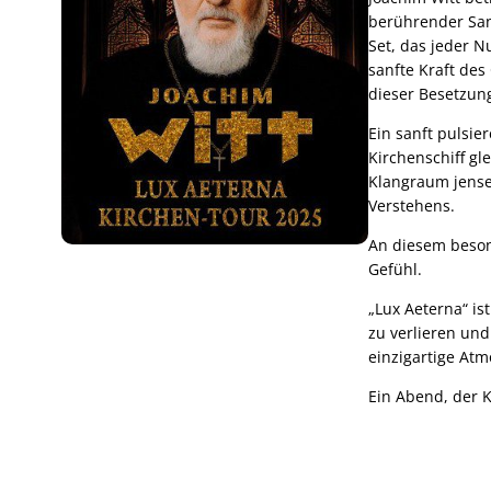
berührender Sanf
Set, das jeder 
sanfte Kraft des
dieser Besetzung
Ein sanft pulsie
Kirchenschiff g
Klangraum jense
Verstehens.
An diesem beson
Gefühl.
„Lux Aeterna“ is
zu verlieren und
einzigartige Atm
Ein Abend, der K