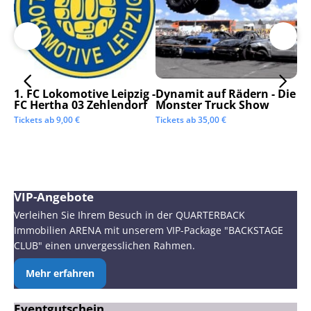
1. FC Lokomotive Leipzig -
Dynamit auf Rädern - Die
SC
FC Hertha 03 Zehlendorf
Monster Truck Show
Tic
Tickets ab
9,00
€
Tickets ab
35,00
€
VIP-Angebote
Verleihen Sie Ihrem Besuch in der QUARTERBACK
Immobilien ARENA mit unserem VIP-Package "BACKSTAGE
CLUB" einen unvergesslichen Rahmen.
Mehr erfahren
Eventgutschein