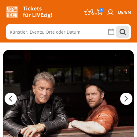
0
DE
EN