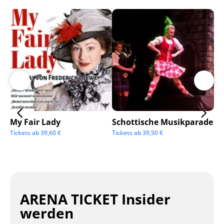
My Fair Lady
Schottische Musikparade
Go
Tickets ab
39,60
€
Tickets ab
39,50
€
Tic
ARENA TICKET Insider
werden