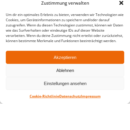
Zustimmung verwalten
in der Zeit vom
06.07. – 07.08.2026
Montag – Freitag: 10-18 Uhr Samstag:
Um dir ein optimales Erlebnis zu bieten, verwenden wir Technologien wie
Cookies, um Geräteinformationen zu speichern und/oder darauf
geschlossen
zuzugreifen. Wenn du diesen Technologien zustimmst, können wir Daten
wie das Surfverhalten oder eindeutige IDs auf dieser Website
verarbeiten. Wenn du deine Zustimmung nicht erteilst oder zurückziehst,
können bestimmte Merkmale und Funktionen beeinträchtigt werden.
Standort
QUARTERBACK Immobilien ARENA
Am Sportforum 2, 04105 Leipzig
Akzeptieren
Sie erreichen uns mit dem Öffentlichen
Ablehnen
Nahverkehr: Straßenbahn Linien 3, 4, 7, 8, 15
Haltestelle Waldplatz/Arena. Kostenfreies
Einstellungen ansehen
Parken ist während des Ticketkaufs möglich.
Cookie-Richtlinie
Datenschutz
Impressum
Datenschutz
Impressum
AGB
Barrierefreiheit
CRM
Zahl- und Versandarten
© ZSL Betreibergesellschaft mbH