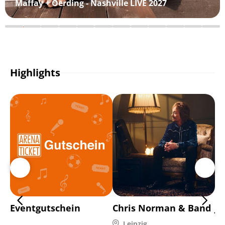
Maffay + Oerding - Nashville LIVE 2027
Highlights
Eventgutschein
Chris Norman & Band
Jo
Leipzig