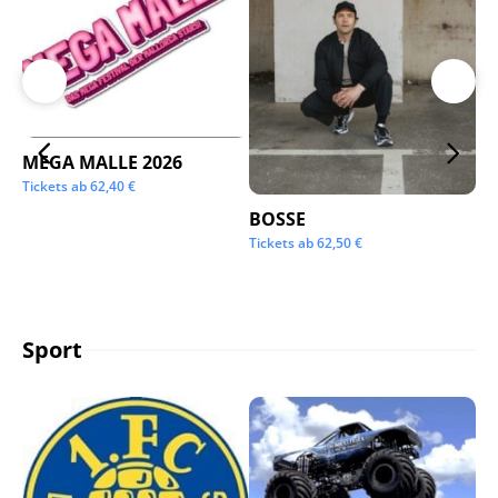
MEGA MALLE 2026
Su
Tickets ab
62,40
€
Tic
BOSSE
Tickets ab
62,50
€
Sport