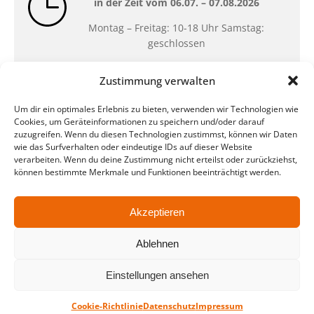
in der Zeit vom
06.07. – 07.08.2026
Montag – Freitag: 10-18 Uhr Samstag:
geschlossen
Zustimmung verwalten
Standort
Um dir ein optimales Erlebnis zu bieten, verwenden wir Technologien wie
QUARTERBACK Immobilien ARENA
Cookies, um Geräteinformationen zu speichern und/oder darauf
Am Sportforum 2, 04105 Leipzig
zuzugreifen. Wenn du diesen Technologien zustimmst, können wir Daten
wie das Surfverhalten oder eindeutige IDs auf dieser Website
Sie erreichen uns mit dem Öffentlichen
verarbeiten. Wenn du deine Zustimmung nicht erteilst oder zurückziehst,
Nahverkehr: Straßenbahn Linien 3, 4, 7, 8, 15
können bestimmte Merkmale und Funktionen beeinträchtigt werden.
Haltestelle Waldplatz/Arena. Kostenfreies
Parken ist während des Ticketkaufs möglich.
Akzeptieren
Ablehnen
Datenschutz
Impressum
AGB
Barrierefreiheit
CRM
Zahl- und Versandarten
Einstellungen ansehen
© ZSL Betreibergesellschaft mbH
Cookie-Richtlinie
Datenschutz
Impressum