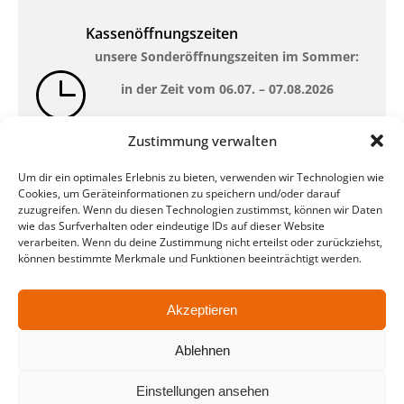
Kassenöffnungszeiten
unsere Sonderöffnungszeiten im Sommer:
in der Zeit vom
06.07. – 07.08.2026
Montag – Freitag: 10-18 Uhr Samstag:
Zustimmung verwalten
geschlossen
Um dir ein optimales Erlebnis zu bieten, verwenden wir Technologien wie
Cookies, um Geräteinformationen zu speichern und/oder darauf
Standort
zuzugreifen. Wenn du diesen Technologien zustimmst, können wir Daten
wie das Surfverhalten oder eindeutige IDs auf dieser Website
QUARTERBACK Immobilien ARENA
verarbeiten. Wenn du deine Zustimmung nicht erteilst oder zurückziehst,
Am Sportforum 2, 04105 Leipzig
können bestimmte Merkmale und Funktionen beeinträchtigt werden.
Sie erreichen uns mit dem Öffentlichen
Nahverkehr: Straßenbahn Linien 3, 4, 7, 8, 15
Akzeptieren
Haltestelle Waldplatz/Arena. Kostenfreies
Parken ist während des Ticketkaufs möglich.
Ablehnen
Einstellungen ansehen