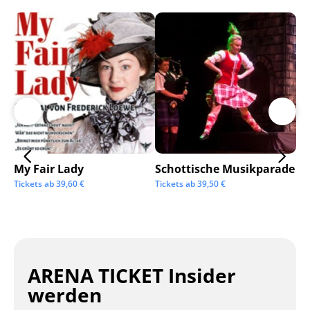
My Fair Lady
Schottische Musikparade
Go
Tickets ab
39,60
€
Tickets ab
39,50
€
Tic
ARENA TICKET Insider
werden