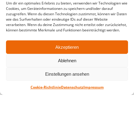
Um dir ein optimales Erlebnis zu bieten, verwenden wir Technologien wie
in der Zeit vom
06.07. – 07.08.2026
Cookies, um Geräteinformationen zu speichern und/oder darauf
zuzugreifen. Wenn du diesen Technologien zustimmst, können wir Daten
Montag – Freitag: 10-18 Uhr Samstag:
wie das Surfverhalten oder eindeutige IDs auf dieser Website
geschlossen
verarbeiten. Wenn du deine Zustimmung nicht erteilst oder zurückziehst,
können bestimmte Merkmale und Funktionen beeinträchtigt werden.
Standort
Akzeptieren
QUARTERBACK Immobilien ARENA
Am Sportforum 2, 04105 Leipzig
Ablehnen
Sie erreichen uns mit dem Öffentlichen
Einstellungen ansehen
Nahverkehr: Straßenbahn Linien 3, 4, 7, 8, 15
Haltestelle Waldplatz/Arena. Kostenfreies
Cookie-Richtlinie
Datenschutz
Impressum
Parken ist während des Ticketkaufs möglich.
Datenschutz
Impressum
AGB
Barrierefreiheit
CRM
Zahl- und Versandarten
© ZSL Betreibergesellschaft mbH