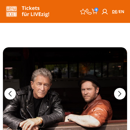
0
DE
EN