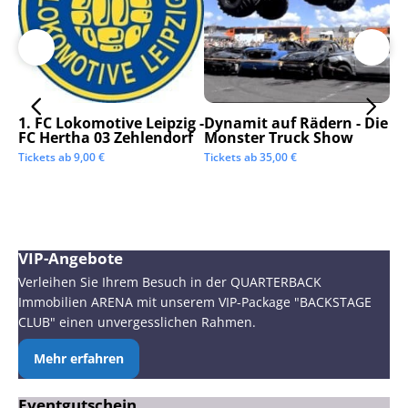
1. FC Lokomotive Leipzig -
Dynamit auf Rädern - Die
SC
FC Hertha 03 Zehlendorf
Monster Truck Show
Tic
Tickets ab
9,00
€
Tickets ab
35,00
€
VIP-Angebote
Verleihen Sie Ihrem Besuch in der QUARTERBACK
Immobilien ARENA mit unserem VIP-Package "BACKSTAGE
CLUB" einen unvergesslichen Rahmen.
Mehr erfahren
Eventgutschein