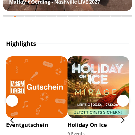
Maffay + Oerding - Nashville LIVE 2027
Highlights
Eventgutschein
Holiday On Ice
Di
9 Events