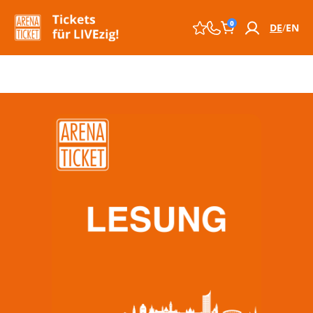
0
DE
EN