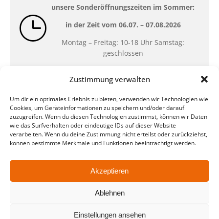
unsere Sonderöffnungszeiten im Sommer:
in der Zeit vom
06.07. – 07.08.2026
Montag – Freitag: 10-18 Uhr Samstag:
geschlossen
Zustimmung verwalten
Standort
Um dir ein optimales Erlebnis zu bieten, verwenden wir Technologien wie
QUARTERBACK Immobilien ARENA
Cookies, um Geräteinformationen zu speichern und/oder darauf
Am Sportforum 2, 04105 Leipzig
zuzugreifen. Wenn du diesen Technologien zustimmst, können wir Daten
wie das Surfverhalten oder eindeutige IDs auf dieser Website
Sie erreichen uns mit dem Öffentlichen
verarbeiten. Wenn du deine Zustimmung nicht erteilst oder zurückziehst,
Nahverkehr: Straßenbahn Linien 3, 4, 7, 8, 15
können bestimmte Merkmale und Funktionen beeinträchtigt werden.
Haltestelle Waldplatz/Arena. Kostenfreies
Parken ist während des Ticketkaufs möglich.
Akzeptieren
Ablehnen
Datenschutz
Impressum
AGB
Barrierefreiheit
CRM
Zahl- und Versandarten
Einstellungen ansehen