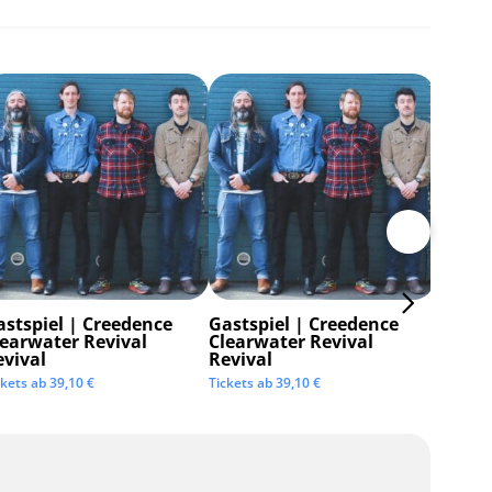
astspiel | Creedence
Gastspiel | Creedence
Invisi
learwater Revival
Clearwater Revival
Tickets 
evival
Revival
ckets ab
39,10
€
Tickets ab
39,10
€