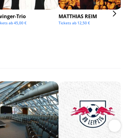
winger-Trio
MATTHIAS REIM
KMFD
ckets ab
45,00
€
Tickets ab
12,50
€
Tickets 