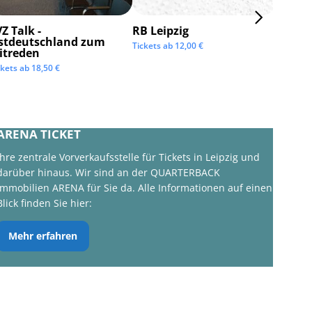
Z Talk -
RB Leipzig
ISTAF 
stdeutschland zum
Tickets ab
12,00
€
Tickets 
itreden
ckets ab
18,50
€
ARENA TICKET
Ihre zentrale Vorverkaufsstelle für Tickets in Leipzig und
darüber hinaus. Wir sind an der QUARTERBACK
Immobilien ARENA für Sie da. Alle Informationen auf einen
Blick finden Sie hier:
Mehr erfahren