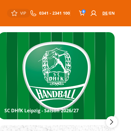
0
VIP
0341 - 2341 100
DE
EN
SC DHfK Leipzig - Saison 2026/27