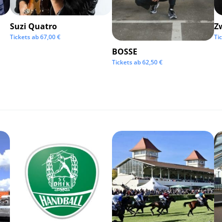
Suzi Quatro
Z
Tickets ab
67,00
€
Ti
BOSSE
Tickets ab
62,50
€