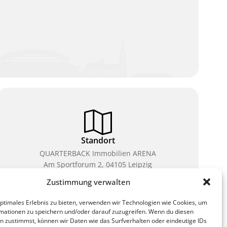
Standort
QUARTERBACK Immobilien ARENA
Am Sportforum 2, 04105 Leipzig
Zustimmung verwalten
Sie erreichen uns mit dem Öffentlichen Nahverkehr:
Straßenbahn Linien 3, 4, 7, 8, 15 Haltestelle
optimales Erlebnis zu bieten, verwenden wir Technologien wie Cookies, um
Waldplatz/Arena. Kostenfreies Parken ist während
mationen zu speichern und/oder darauf zuzugreifen. Wenn du diesen
des Ticketkaufs möglich.
n zustimmst, können wir Daten wie das Surfverhalten oder eindeutige IDs