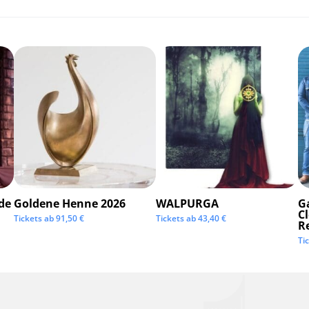
de
Goldene Henne 2026
WALPURGA
G
C
Tickets ab
91,50
€
Tickets ab
43,40
€
R
Ti