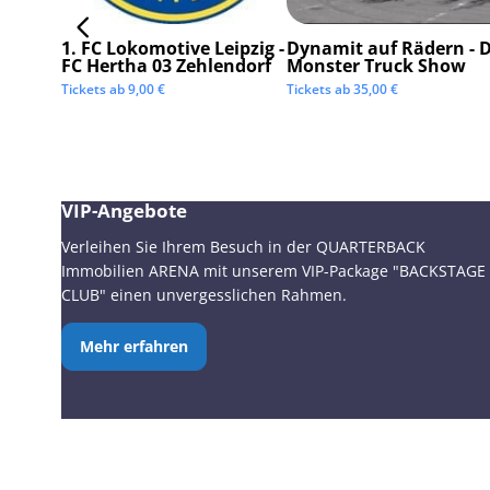
1. FC Lokomotive Leipzig -
Dynamit auf Rädern - D
FC Hertha 03 Zehlendorf
Monster Truck Show
Tickets ab
9,00
€
Tickets ab
35,00
€
VIP-Angebote
Verleihen Sie Ihrem Besuch in der QUARTERBACK
Immobilien ARENA mit unserem VIP-Package "BACKSTAGE
CLUB" einen unvergesslichen Rahmen.
Mehr erfahren