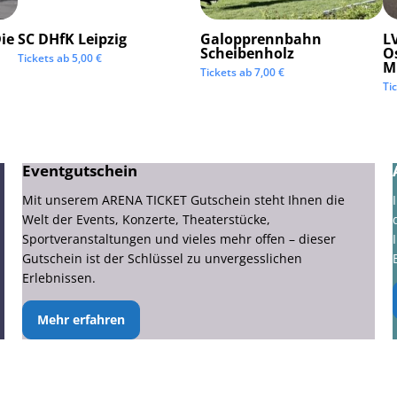
ie
SC DHfK Leipzig
Galopprennbahn
LV
Scheibenholz
O
Tickets ab
5,00
€
M
Tickets ab
7,00
€
Ti
Eventgutschein
Mit unserem ARENA TICKET Gutschein steht Ihnen die
Welt der Events, Konzerte, Theaterstücke,
Sportveranstaltungen und vieles mehr offen – dieser
Gutschein ist der Schlüssel zu unvergesslichen
Erlebnissen.
Mehr erfahren