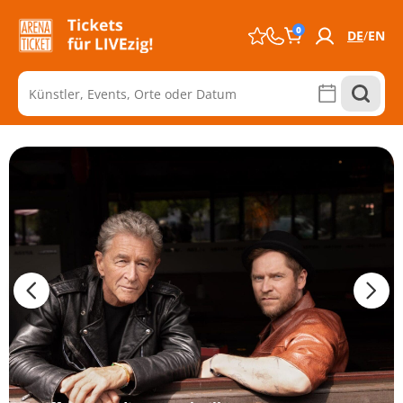
0
DE
EN