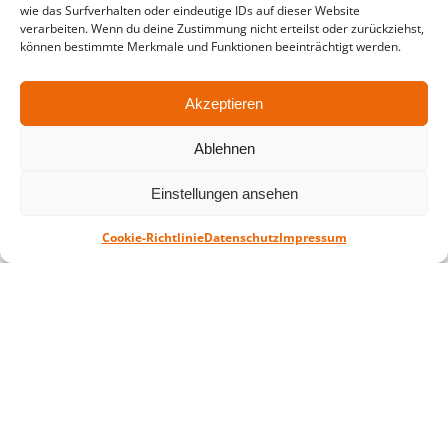
wie das Surfverhalten oder eindeutige IDs auf dieser Website
verarbeiten. Wenn du deine Zustimmung nicht erteilst oder zurückziehst,
in der Zeit vom
06.07. – 07.08.2026
können bestimmte Merkmale und Funktionen beeinträchtigt werden.
Montag – Freitag: 10-18 Uhr Samstag:
geschlossen
Akzeptieren
Ablehnen
Standort
QUARTERBACK Immobilien ARENA
Einstellungen ansehen
Am Sportforum 2, 04105 Leipzig
Cookie-Richtlinie
Datenschutz
Impressum
Sie erreichen uns mit dem Öffentlichen
Nahverkehr: Straßenbahn Linien 3, 4, 7, 8, 15
Haltestelle Waldplatz/Arena. Kostenfreies
Parken ist während des Ticketkaufs möglich.
Datenschutz
Impressum
AGB
Barrierefreiheit
CRM
Zahl- und Versandarten
© ZSL Betreibergesellschaft mbH