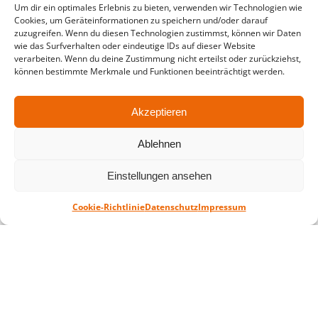
Um dir ein optimales Erlebnis zu bieten, verwenden wir Technologien wie
in der Zeit vom
06.07. – 07.08.2026
Cookies, um Geräteinformationen zu speichern und/oder darauf
zuzugreifen. Wenn du diesen Technologien zustimmst, können wir Daten
Montag – Freitag: 10-18 Uhr Samstag:
wie das Surfverhalten oder eindeutige IDs auf dieser Website
geschlossen
verarbeiten. Wenn du deine Zustimmung nicht erteilst oder zurückziehst,
können bestimmte Merkmale und Funktionen beeinträchtigt werden.
Standort
Akzeptieren
QUARTERBACK Immobilien ARENA
Am Sportforum 2, 04105 Leipzig
Ablehnen
Sie erreichen uns mit dem Öffentlichen
Einstellungen ansehen
Nahverkehr: Straßenbahn Linien 3, 4, 7, 8, 15
Haltestelle Waldplatz/Arena. Kostenfreies
Cookie-Richtlinie
Datenschutz
Impressum
Parken ist während des Ticketkaufs möglich.
Datenschutz
Impressum
AGB
Barrierefreiheit
CRM
Zahl- und Versandarten
© ZSL Betreibergesellschaft mbH