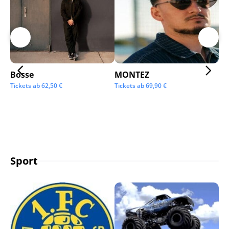
Bosse
MONTEZ
Ai
Tickets ab
62,50
€
Tickets ab
69,90
€
Tic
Sport