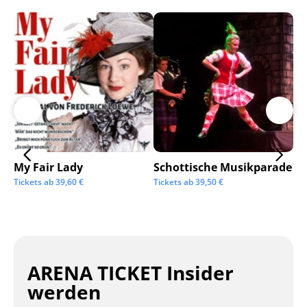
My Fair Lady
Schottische Musikparade
Go
Tickets ab
39,60
€
Tickets ab
39,50
€
Tic
ARENA TICKET Insider
werden