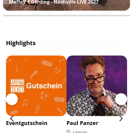
Maffay + Oerding - Nashville LIVE 2027
Highlights
Eventgutschein
Paul Panzer
Pl
Leipzig