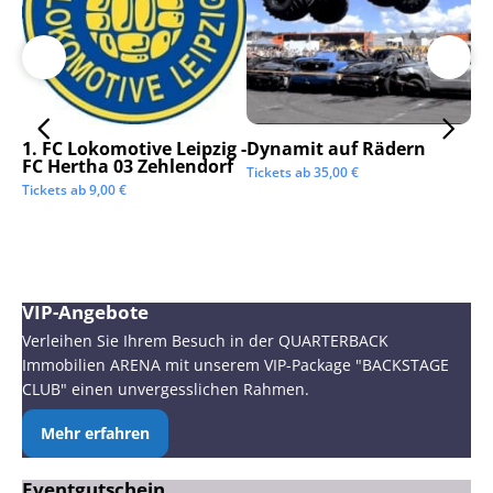
1. FC Lokomotive Leipzig -
Dynamit auf Rädern
SC
FC Hertha 03 Zehlendorf
Tickets ab
35,00
€
Tic
Tickets ab
9,00
€
VIP-Angebote
Verleihen Sie Ihrem Besuch in der QUARTERBACK
Immobilien ARENA mit unserem VIP-Package "BACKSTAGE
CLUB" einen unvergesslichen Rahmen.
Mehr erfahren
Eventgutschein