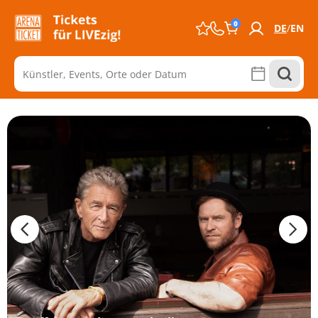
0
DE
EN