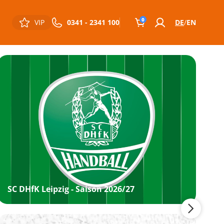
0
VIP
0341 - 2341 100
DE
EN
SC DHfK Leipzig - Saison 2026/27