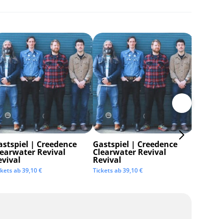
astspiel | Creedence
Gastspiel | Creedence
Invisi
learwater Revival
Clearwater Revival
Tickets 
evival
Revival
ckets ab
39,10
€
Tickets ab
39,10
€