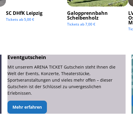
SC DHfK Leipzig
Galopprennbahn
LV
Scheibenholz
O
Tickets ab
5,00
€
M
Tickets ab
7,00
€
Ti
Eventgutschein
Mit unserem ARENA TICKET Gutschein steht Ihnen die
Welt der Events, Konzerte, Theaterstücke,
Sportveranstaltungen und vieles mehr offen – dieser
Gutschein ist der Schlüssel zu unvergesslichen
Erlebnissen.
Mehr erfahren