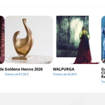
de
Goldene Henne 2026
WALPURGA
G
C
Tickets ab
91,50
€
Tickets ab
43,40
€
R
Ti