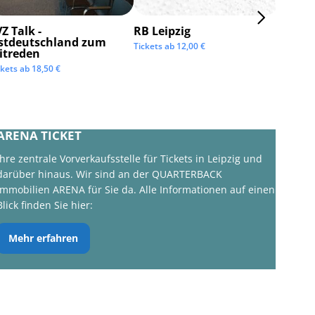
Z Talk -
RB Leipzig
ISTAF 
stdeutschland zum
Tickets ab
12,00
€
Tickets 
itreden
ckets ab
18,50
€
ARENA TICKET
Ihre zentrale Vorverkaufsstelle für Tickets in Leipzig und
darüber hinaus. Wir sind an der QUARTERBACK
Immobilien ARENA für Sie da. Alle Informationen auf einen
Blick finden Sie hier:
Mehr erfahren