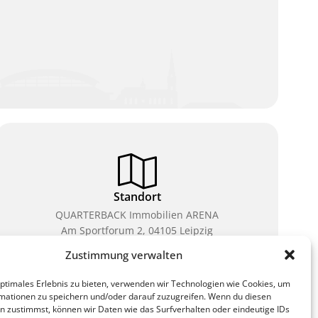
Standort
QUARTERBACK Immobilien ARENA
Am Sportforum 2, 04105 Leipzig
Zustimmung verwalten
Sie erreichen uns mit dem Öffentlichen Nahverkehr:
Straßenbahn Linien 3, 4, 7, 8, 15 Haltestelle
optimales Erlebnis zu bieten, verwenden wir Technologien wie Cookies, um
Waldplatz/Arena. Kostenfreies Parken ist während
mationen zu speichern und/oder darauf zuzugreifen. Wenn du diesen
des Ticketkaufs möglich.
n zustimmst, können wir Daten wie das Surfverhalten oder eindeutige IDs