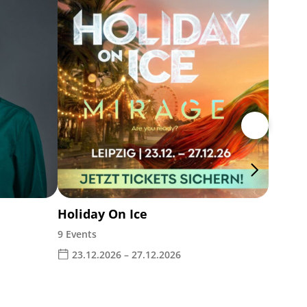
die P
2 Event
04.11
Holiday On Ice
9 Events
23.12.2026 – 27.12.2026