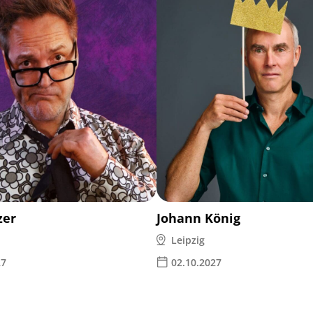
zer
Johann König
Leipzig
27
02.10.2027