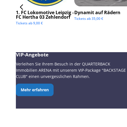
1. FC Lokomotive Leipzig -
Dynamit auf Rädern
FC Hertha 03 Zehlendorf
Tickets ab
35,00
€
Tickets ab
9,00
€
VIP-Angebote
Verleihen Sie Ihrem Besuch in der QUARTERBACK
Immobilien ARENA mit unserem VIP-Package "BACKSTAGE
CLUB" einen unvergesslichen Rahmen.
Mehr erfahren