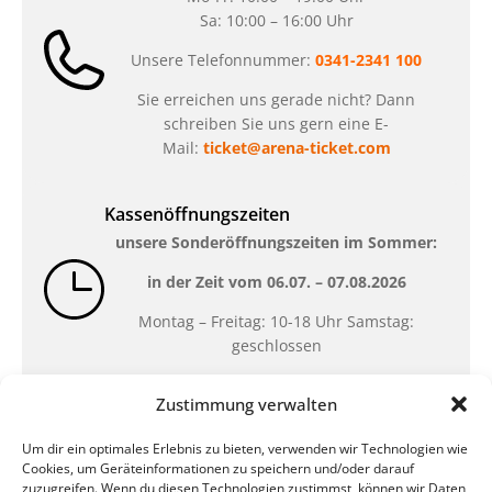
Sa: 10:00 – 16:00 Uhr
Unsere Telefonnummer:
0341-2341 100
Sie erreichen uns gerade nicht? Dann
schreiben Sie uns gern eine E-
Mail:
ticket@arena-ticket.com
Kassenöffnungszeiten
unsere Sonderöffnungszeiten im Sommer:
in der Zeit vom
06.07. – 07.08.2026
Montag – Freitag: 10-18 Uhr Samstag:
geschlossen
Zustimmung verwalten
Standort
Um dir ein optimales Erlebnis zu bieten, verwenden wir Technologien wie
QUARTERBACK Immobilien ARENA
Cookies, um Geräteinformationen zu speichern und/oder darauf
Am Sportforum 2, 04105 Leipzig
zuzugreifen. Wenn du diesen Technologien zustimmst, können wir Daten