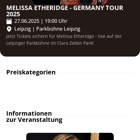
MELISSA ETHERIDGE - GERMANY TOUR
2025
27.06.2025
|
19:00
Uhr
Leipzig
|
Parkbühne Leipzig
Jetzt Tickets sichern für Melissa Etheridge - live auf der
Leipziger Parkbühne im Clara Zetkin Park!
Preiskategorien
Informationen
zur Veranstaltung