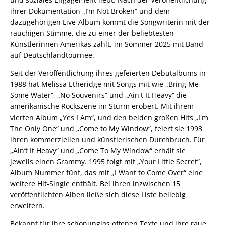
ihrer Dokumentation „I’m Not Broken“ und dem
dazugehörigen Live-Album kommt die Songwriterin mit der
rauchigen Stimme, die zu einer der beliebtesten
Künstlerinnen Amerikas zählt, im Sommer 2025 mit Band
auf Deutschlandtournee.
Seit der Veröffentlichung ihres gefeierten Debutalbums in
1988 hat Melissa Etheridge mit Songs mit wie „Bring Me
Some Water“, „No Souvenirs“ und „Ain't It Heavy“ die
amerikanische Rockszene im Sturm erobert. Mit ihrem
vierten Album „Yes I Am“, und den beiden großen Hits „I'm
The Only One“ und „Come to My Window“, feiert sie 1993
ihren kommerziellen und künstlerischen Durchbruch. Für
„Ain’t It Heavy“ und „Come To My Window“ erhält sie
jeweils einen Grammy. 1995 folgt mit „Your Little Secret”,
Album Nummer fünf, das mit „I Want to Come Over“ eine
weitere Hit-Single enthält. Bei ihren inzwischen 15
veröffentlichten Alben ließe sich diese Liste beliebig
erweitern.
Bekannt für ihre schonunglos offenen Texte und ihre raue,