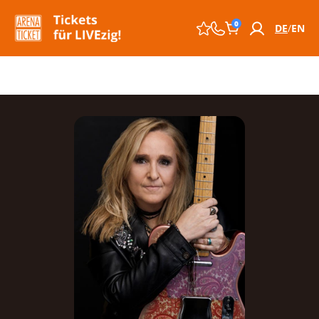
0
DE
EN