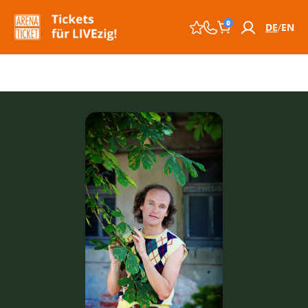
0
DE
EN