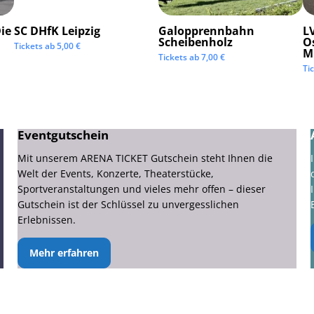
ie
SC DHfK Leipzig
Galopprennbahn
LV
Scheibenholz
O
Tickets ab
5,00
€
M
Tickets ab
7,00
€
Ti
Eventgutschein
Mit unserem ARENA TICKET Gutschein steht Ihnen die
Welt der Events, Konzerte, Theaterstücke,
Sportveranstaltungen und vieles mehr offen – dieser
Gutschein ist der Schlüssel zu unvergesslichen
Erlebnissen.
Mehr erfahren