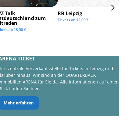
Z Talk -
RB Leipzig
ISTAF 
stdeutschland zum
Tickets ab
12,00
€
Tickets 
itreden
ckets ab
18,50
€
ARENA TICKET
Ihre zentrale Vorverkaufsstelle für Tickets in Leipzig und
darüber hinaus. Wir sind an der QUARTERBACK
Immobilien ARENA für Sie da. Alle Informationen auf einen
Blick finden Sie hier:
Mehr erfahren