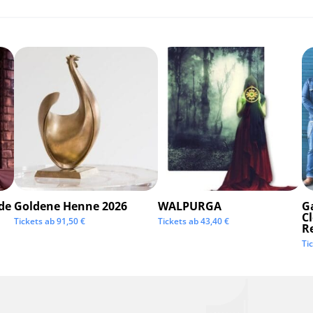
de
Goldene Henne 2026
WALPURGA
G
C
Tickets ab
91,50
€
Tickets ab
43,40
€
R
Ti