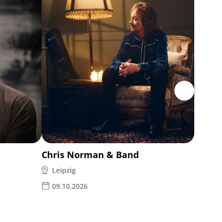
Lea
Leipz
01.0
Chris Norman & Band
Leipzig
09.10.2026