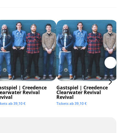
astspiel | Creedence
Gastspiel | Creedence
Invisi
learwater Revival
Clearwater Revival
Tickets 
evival
Revival
ckets ab
39,10
€
Tickets ab
39,10
€