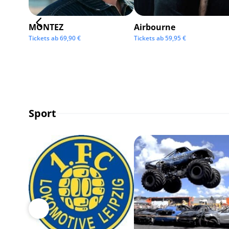
MONTEZ
Airbourne
Tickets ab
69,90
€
Tickets ab
59,95
€
Sport