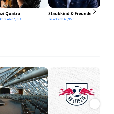
uzi Quatro
Staubkind & Freunde
ckets ab
67,00
€
Tickets ab
49,95
€
BOSSE
Tickets 