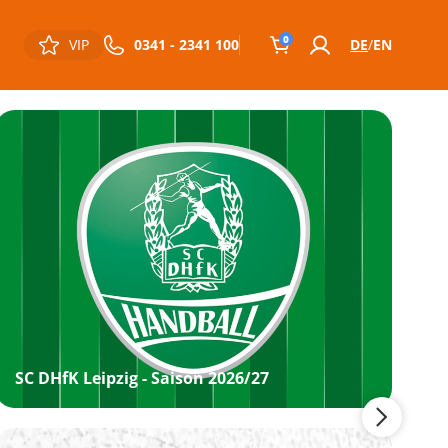
0
VIP
0341 - 2341 100
DE
EN
SC DHfK Leipzig - Saison 2026/27