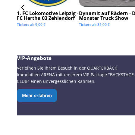
1. FC Lokomotive Leipzig -
Dynamit auf Rädern - D
FC Hertha 03 Zehlendorf
Monster Truck Show
Tickets ab
9,00
€
Tickets ab
35,00
€
VIP-Angebote
Verleihen Sie Ihrem Besuch in der QUARTERBACK
Immobilien ARENA mit unserem VIP-Package "BACKSTAGE
CLUB" einen unvergesslichen Rahmen.
Mehr erfahren