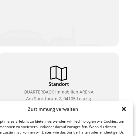
Standort
QUARTERBACK Immobilien ARENA
Am Sportforum 2, 04105 Leipzig
Zustimmung verwalten
Sie erreichen uns mit dem Öffentlichen Nahverkehr:
Straßenbahn Linien 3, 4, 7, 8, 15 Haltestelle
optimales Erlebnis zu bieten, verwenden wir Technologien wie Cookies, um
Waldplatz/Arena. Kostenfreies Parken ist während
mationen zu speichern und/oder darauf zuzugreifen. Wenn du diesen
des Ticketkaufs möglich.
n zustimmst, können wir Daten wie das Surfverhalten oder eindeutige IDs