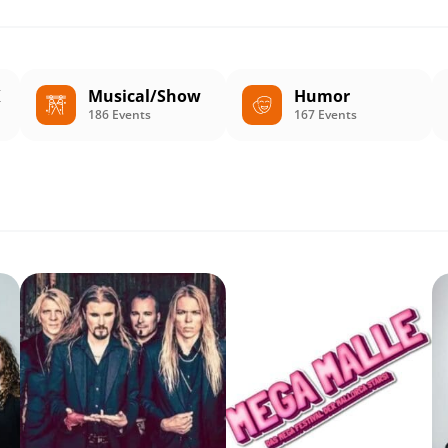
K
Musical/Show
Humor
186 Events
167 Events