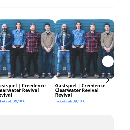
astspiel | Creedence
Gastspiel | Creedence
Invisi
learwater Revival
Clearwater Revival
Tickets 
evival
Revival
ckets ab
39,10
€
Tickets ab
39,10
€