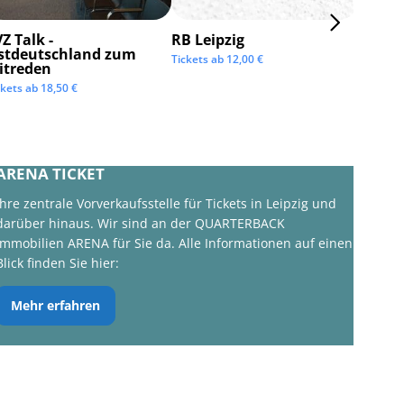
Z Talk -
RB Leipzig
ISTAF 
stdeutschland zum
Tickets ab
12,00
€
Tickets 
itreden
ckets ab
18,50
€
ARENA TICKET
Ihre zentrale Vorverkaufsstelle für Tickets in Leipzig und
darüber hinaus. Wir sind an der QUARTERBACK
Immobilien ARENA für Sie da. Alle Informationen auf einen
Blick finden Sie hier:
Mehr erfahren