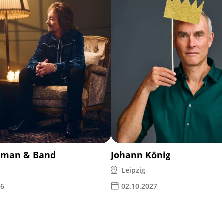
rman & Band
Johann König
Leipzig
26
02.10.2027