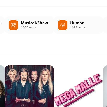
K
Musical/Show
Humor
186 Events
167 Events