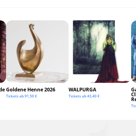
de
Goldene Henne 2026
WALPURGA
G
C
Tickets ab
91,50
€
Tickets ab
43,40
€
R
Ti