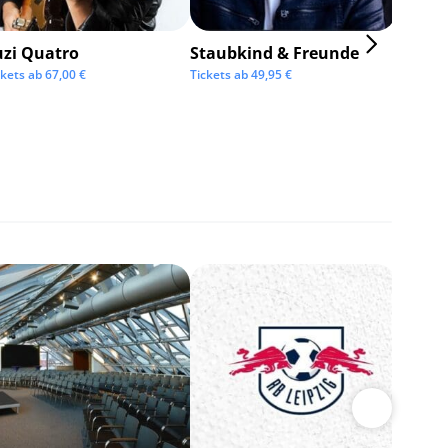
uzi Quatro
Staubkind & Freunde
ckets ab
67,00
€
Tickets ab
49,95
€
BOSSE
Tickets 