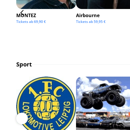
MONTEZ
Airbourne
Tickets ab
69,90
€
Tickets ab
59,95
€
Sport