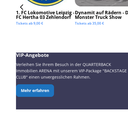
1. FC Lokomotive Leipzig -
Dynamit auf Rädern - D
FC Hertha 03 Zehlendorf
Monster Truck Show
Tickets ab
9,00
€
Tickets ab
35,00
€
VIP-Angebote
Verleihen Sie Ihrem Besuch in der QUARTERBACK
Immobilien ARENA mit unserem VIP-Package "BACKSTAGE
CLUB" einen unvergesslichen Rahmen.
Mehr erfahren