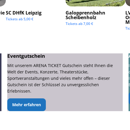
ie
SC DHfK Leipzig
Galopprennbahn
LV
Scheibenholz
O
Tickets ab
5,00
€
M
Tickets ab
7,00
€
Ti
Eventgutschein
Mit unserem ARENA TICKET Gutschein steht Ihnen die
Welt der Events, Konzerte, Theaterstücke,
Sportveranstaltungen und vieles mehr offen – dieser
Gutschein ist der Schlüssel zu unvergesslichen
Erlebnissen.
Mehr erfahren