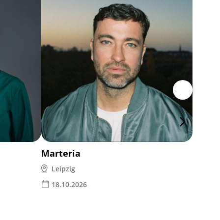
Weim
Leipz
05.1
Marteria
Leipzig
18.10.2026