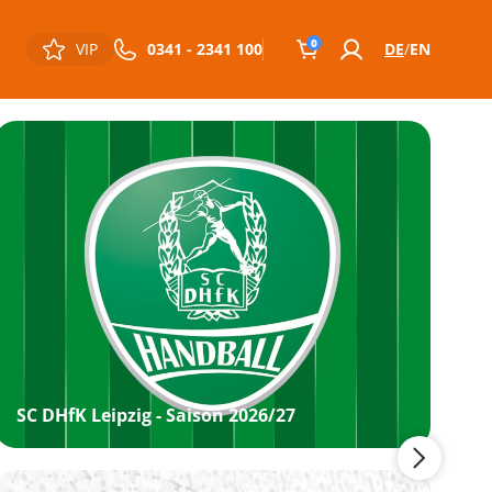
0
VIP
0341 - 2341 100
DE
EN
SC DHfK Leipzig - Saison 2026/27