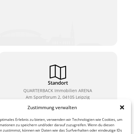
Standort
QUARTERBACK Immobilien ARENA
Am Sportforum 2, 04105 Leipzig
Zustimmung verwalten
Sie erreichen uns mit dem Öffentlichen Nahverkehr:
Straßenbahn Linien 3, 4, 7, 8, 15 Haltestelle
optimales Erlebnis zu bieten, verwenden wir Technologien wie Cookies, um
Waldplatz/Arena. Kostenfreies Parken ist während
mationen zu speichern und/oder darauf zuzugreifen. Wenn du diesen
des Ticketkaufs möglich.
n zustimmst, können wir Daten wie das Surfverhalten oder eindeutige IDs