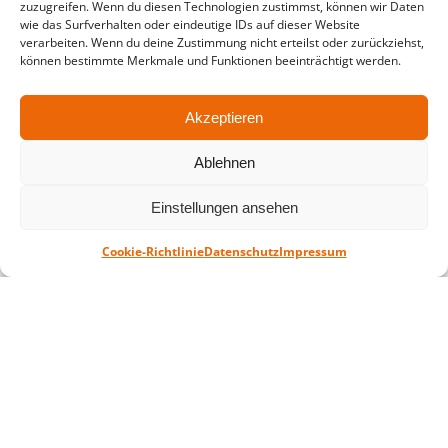
zuzugreifen. Wenn du diesen Technologien zustimmst, können wir Daten
in der Zeit vom
06.07. – 07.08.2026
wie das Surfverhalten oder eindeutige IDs auf dieser Website
verarbeiten. Wenn du deine Zustimmung nicht erteilst oder zurückziehst,
Montag – Freitag: 10-18 Uhr Samstag:
können bestimmte Merkmale und Funktionen beeinträchtigt werden.
geschlossen
Akzeptieren
Standort
Ablehnen
QUARTERBACK Immobilien ARENA
Am Sportforum 2, 04105 Leipzig
Einstellungen ansehen
Sie erreichen uns mit dem Öffentlichen
Nahverkehr: Straßenbahn Linien 3, 4, 7, 8, 15
Cookie-Richtlinie
Datenschutz
Impressum
Haltestelle Waldplatz/Arena. Kostenfreies
Parken ist während des Ticketkaufs möglich.
Datenschutz
Impressum
AGB
Barrierefreiheit
CRM
Zahl- und Versandarten
© ZSL Betreibergesellschaft mbH