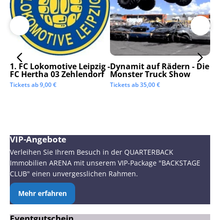
1. FC Lokomotive Leipzig -
Dynamit auf Rädern - Die
SC
FC Hertha 03 Zehlendorf
Monster Truck Show
Tic
Tickets ab
9,00
€
Tickets ab
35,00
€
VIP-Angebote
Verleihen Sie Ihrem Besuch in der QUARTERBACK
Immobilien ARENA mit unserem VIP-Package "BACKSTAGE
CLUB" einen unvergesslichen Rahmen.
Mehr erfahren
Eventgutschein