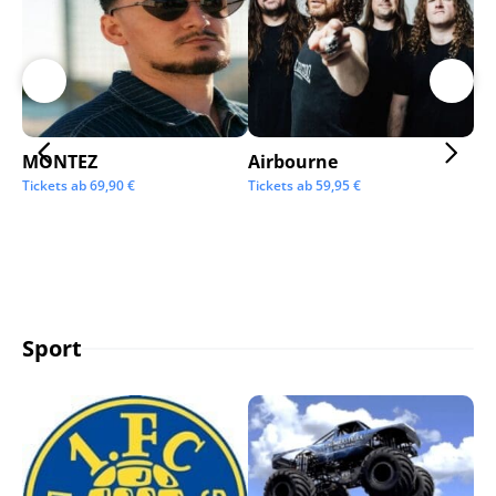
MONTEZ
Airbourne
Ap
Tickets ab
69,90
€
Tickets ab
59,95
€
Tic
Sport