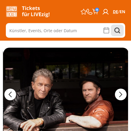
0
DE
EN