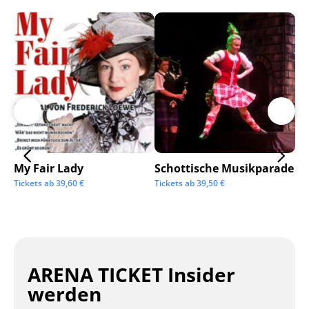
My Fair Lady
Schottische Musikparade
Go
Tickets ab
39,60
€
Tickets ab
39,50
€
Tic
ARENA TICKET Insider
werden