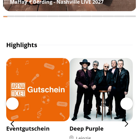
Maffay + Oerding - Nashville LIVE 2027
Highlights
Eventgutschein
Deep Purple
Ma
Leipzig