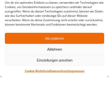
Um dir ein optimales Erlebnis zu bieten, verwenden wir Technologien wie
Cookies, um Geräteinformationen zu speichern und/oder darauf
in der Zeit vom
06.07. – 07.08.2026
zuzugreifen. Wenn du diesen Technologien zustimmst, können wir Daten
wie das Surfverhalten oder eindeutige IDs auf dieser Website
Montag – Freitag: 10-18 Uhr Samstag:
verarbeiten. Wenn du deine Zustimmung nicht erteilst oder zurückziehst,
geschlossen
können bestimmte Merkmale und Funktionen beeinträchtigt werden.
Akzeptieren
Standort
QUARTERBACK Immobilien ARENA
Ablehnen
Am Sportforum 2, 04105 Leipzig
Sie erreichen uns mit dem Öffentlichen
Einstellungen ansehen
Nahverkehr: Straßenbahn Linien 3, 4, 7, 8, 15
Haltestelle Waldplatz/Arena. Kostenfreies
Cookie-Richtlinie
Datenschutz
Impressum
Parken ist während des Ticketkaufs möglich.
Datenschutz
Impressum
AGB
Barrierefreiheit
CRM
Zahl- und Versandarten
© ZSL Betreibergesellschaft mbH