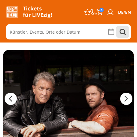
0
DE
EN