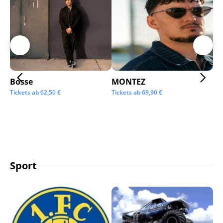
Bosse
MONTEZ
Ai
Tickets ab
62,50
€
Tickets ab
69,90
€
Tic
Sport