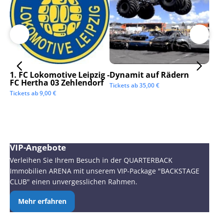
1. FC Lokomotive Leipzig -
Dynamit auf Rädern
SC
FC Hertha 03 Zehlendorf
Tickets ab
35,00
€
Tic
Tickets ab
9,00
€
VIP-Angebote
Verleihen Sie Ihrem Besuch in der QUARTERBACK
Immobilien ARENA mit unserem VIP-Package "BACKSTAGE
CLUB" einen unvergesslichen Rahmen.
Mehr erfahren