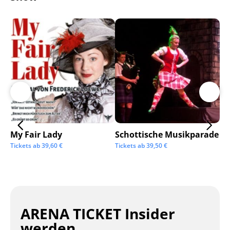
My Fair Lady
Schottische Musikparade
Go
Tickets ab
39,60
€
Tickets ab
39,50
€
Tic
ARENA TICKET Insider
werden