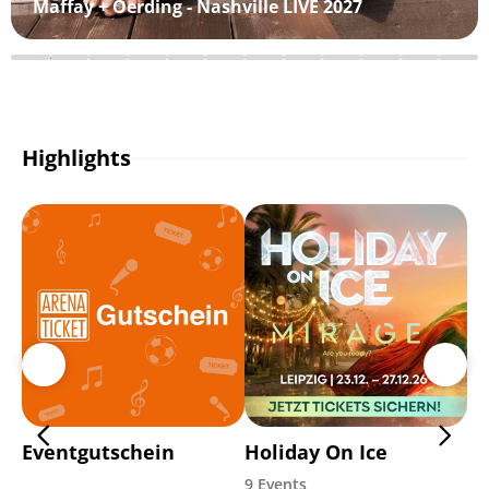
Maffay + Oerding - Nashville LIVE 2027
Highlights
Eventgutschein
Holiday On Ice
Pa
9 Events