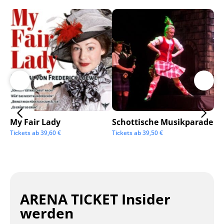
My Fair Lady
Schottische Musikparade
Go
Tickets ab
39,60
€
Tickets ab
39,50
€
Tic
ARENA TICKET Insider
werden