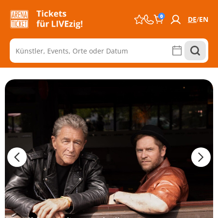
0
DE
EN