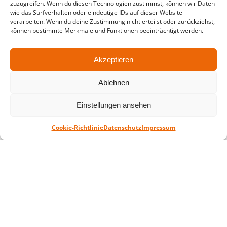
zuzugreifen. Wenn du diesen Technologien zustimmst, können wir Daten
in der Zeit vom
06.07. – 07.08.2026
wie das Surfverhalten oder eindeutige IDs auf dieser Website
verarbeiten. Wenn du deine Zustimmung nicht erteilst oder zurückziehst,
Montag – Freitag: 10-18 Uhr Samstag:
können bestimmte Merkmale und Funktionen beeinträchtigt werden.
geschlossen
Akzeptieren
Standort
Ablehnen
QUARTERBACK Immobilien ARENA
Am Sportforum 2, 04105 Leipzig
Einstellungen ansehen
Sie erreichen uns mit dem Öffentlichen
Nahverkehr: Straßenbahn Linien 3, 4, 7, 8, 15
Cookie-Richtlinie
Datenschutz
Impressum
Haltestelle Waldplatz/Arena. Kostenfreies
Parken ist während des Ticketkaufs möglich.
Datenschutz
Impressum
AGB
Barrierefreiheit
CRM
Zahl- und Versandarten
© ZSL Betreibergesellschaft mbH