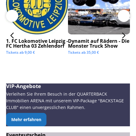
1. FC Lokomotive Leipzig -
Dynamit auf Rädern - Die
SC
FC Hertha 03 Zehlendorf
Monster Truck Show
Tic
Tickets ab
9,00
€
Tickets ab
35,00
€
VIP-Angebote
Verleihen Sie Ihrem Besuch in der QUARTERBACK
Immobilien ARENA mit unserem VIP-Package "BACKSTAGE
CLUB" einen unvergesslichen Rahmen.
Mehr erfahren
Eventgutschein